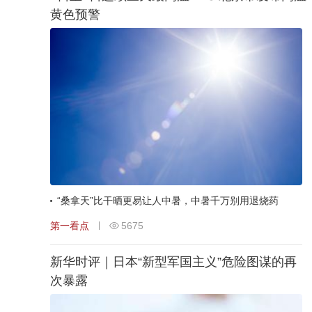
黄色预警
“桑拿天”比干晒更易让人中暑，中暑千万别用退烧药
第一看点
5675
新华时评｜日本“新型军国主义”危险图谋的再
次暴露