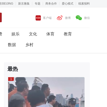
京BEIJING
新京雅集
专题
商务合作
爱心模式
线索报料
客户端
微博
微信
费
娱乐
文化
体育
教育
数据
乡村
最热
1