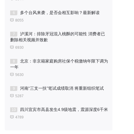
多个台风来袭，是否会相互影响？最新解读
6
8055
泸溪河：排除牙冠混入桃酥的可能性 消费者已
7
删除相关视频并致歉
6930
北京：非京籍家庭购房社保个税缴纳年限下调为
8
一年
5630
河南“三支一扶”笔试成绩取消 将重新组织笔试
9
5287
四川宜宾市高县发生4.9级地震，震源深度6千米
10
4789