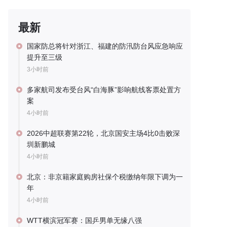
最新
国家防总将针对浙江、福建的防汛防台风应急响应
提升至三级
3小时前
多家航司发布受台风“白海豚”影响航线客票处置方
案
4小时前
2026中超联赛第22轮，北京国安主场4比0击败深
圳新鹏城
4小时前
北京：非京籍家庭购房社保个税缴纳年限下调为一
年
4小时前
WTT横滨冠军赛：国乒男单无缘八强