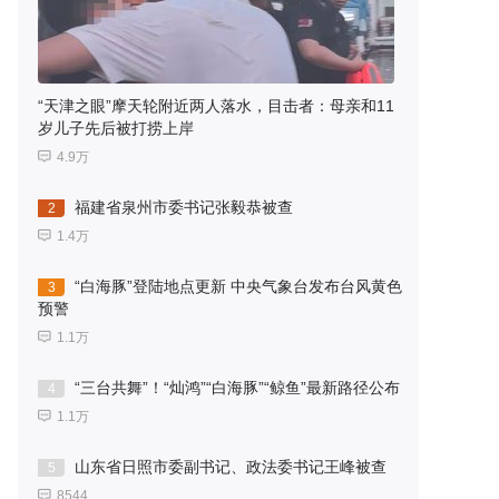
“天津之眼”摩天轮附近两人落水，目击者：母亲和11
岁儿子先后被打捞上岸
4.9万
福建省泉州市委书记张毅恭被查
2
1.4万
“白海豚”登陆地点更新 中央气象台发布台风黄色
3
预警
1.1万
“三台共舞”！“灿鸿”“白海豚”“鲸鱼”最新路径公布
4
1.1万
山东省日照市委副书记、政法委书记王峰被查
5
8544