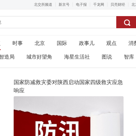
北交所频道
新京号
电子报
千龙网
贝壳财经
北
点
时事
北京
国际
政事儿
观点
消
智造局
城市好望角
海星生活社
图说
智库
国家防减救灾委对陕西启动国家四级救灾应急
响应