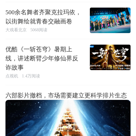
500余名舞者齐聚克拉玛依，
以街舞绘就青春交融画卷
大戏看北京
5068阅读
优酷《一斩苍穹》暑期上
线，讲述断臂少年修仙界反
诈故事
点视机
1.4万阅读
六部影片撤档，市场需要建立更科学排片生态