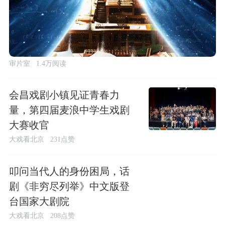
审片室
1.4万阅读
会昌戏剧小镇见证青春力
量，第四届麦浪中学生戏剧
大赛收官
大戏看北京
231点赞
叩问当代人的身份困局，话
剧《非穷尽列举》中文版登
台国家大剧院
大戏看北京
208点赞