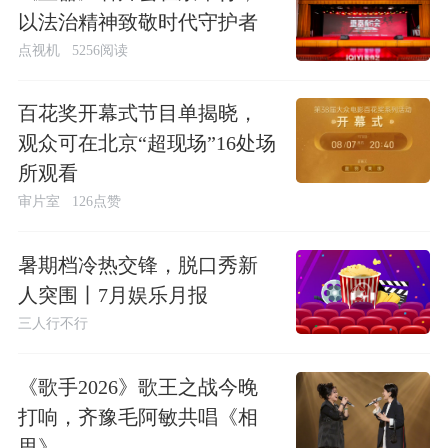
以法治精神致敬时代守护者
点视机
5256阅读
百花奖开幕式节目单揭晓，
观众可在北京“超现场”16处场
所观看
审片室
126点赞
暑期档冷热交锋，脱口秀新
人突围丨7月娱乐月报
三人行不行
《歌手2026》歌王之战今晚
打响，齐豫毛阿敏共唱《相
思》