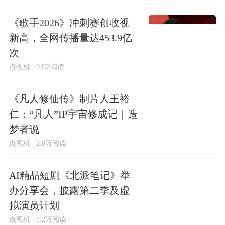
《歌手2026》冲刺赛创收视
新高，全网传播量达453.9亿
次
点视机
9492阅读
《凡人修仙传》制片人王裕
仁：“凡人”IP宇宙修成记｜造
梦者说
点视机
2.8万阅读
AI精品短剧《北派笔记》举
办分享会，披露第二季及虚
拟演员计划
点视机
1.2万阅读