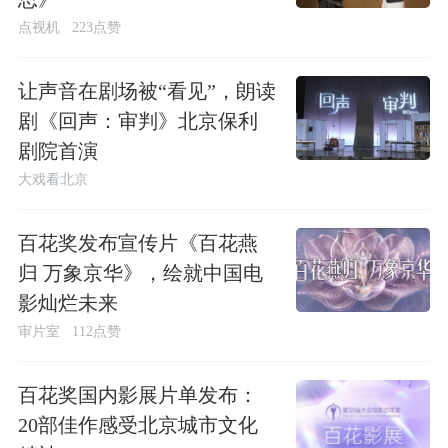
点视机
223点赞
让声音在剧场被“看见”，朗读
剧《回声：审判》北京保利
剧院首演
大戏看北京
百花奖发布宣传片《百花燕
归 万象京华》，绘就中国电
影灿烂未来
审片室
112点赞
百花奖国内影展片单发布：
20部佳作感受北京城市文化