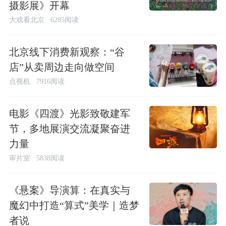
摄影展》开幕
大戏看北京
6285阅读
北京线下消费新观察：“谷
店”从卖周边走向做空间
点视机
7916阅读
电影《四渡》光影致敬建军
节，多地展演交流凝聚奋进
力量
审片室
5838阅读
《悬案》导演算：在真实与
魔幻中打造“算式”美学｜造梦
者说