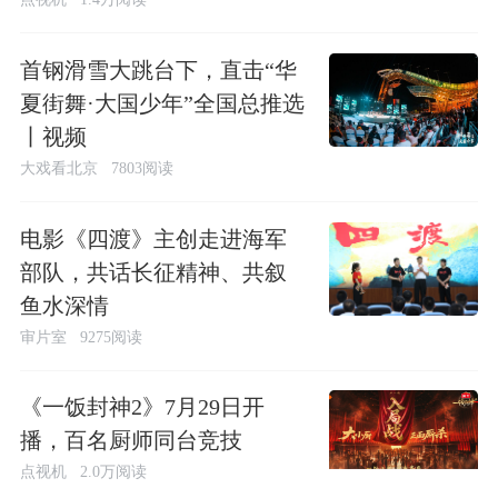
首钢滑雪大跳台下，直击“华
夏街舞·大国少年”全国总推选
丨视频
大戏看北京
7803阅读
电影《四渡》主创走进海军
部队，共话长征精神、共叙
鱼水深情
审片室
9275阅读
《一饭封神2》7月29日开
播，百名厨师同台竞技
点视机
2.0万阅读