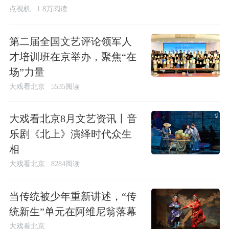
点视机
1.8万阅读
第二届全国文艺评论领军人
才培训班在京举办，聚焦“在
场”力量
大戏看北京
5535阅读
大戏看北京8月文艺资讯丨音
乐剧《北上》演绎时代众生
相
大戏看北京
8284阅读
当传统被少年重新讲述，“传
统新生”单元在阿维尼翁落幕
大戏看北京