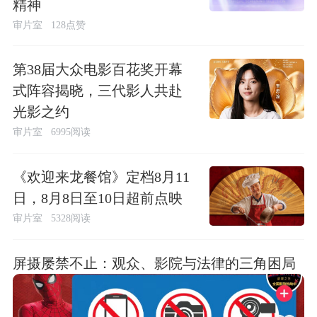
精神
审片室
128点赞
第38届大众电影百花奖开幕
式阵容揭晓，三代影人共赴
光影之约
审片室
6995阅读
《欢迎来龙餐馆》定档8月11
日，8月8日至10日超前点映
审片室
5328阅读
屏摄屡禁不止：观众、影院与法律的三角困局