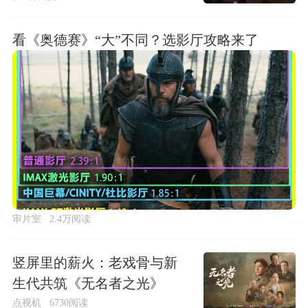
看《奥德赛》“大”不同？选影厅攻略来了
审片室
2.4万阅读
竖屏里的薪火：老戏骨与新
生代共筑《无名者之光》
点视机
6730阅读