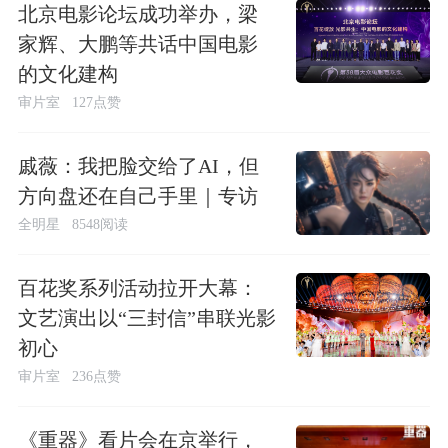
北京电影论坛成功举办，梁
家辉、大鹏等共话中国电影
的文化建构
审片室
127点赞
戚薇：我把脸交给了AI，但
方向盘还在自己手里｜专访
全明星
8548阅读
百花奖系列活动拉开大幕：
文艺演出以“三封信”串联光影
初心
审片室
236点赞
《重器》看片会在京举行，