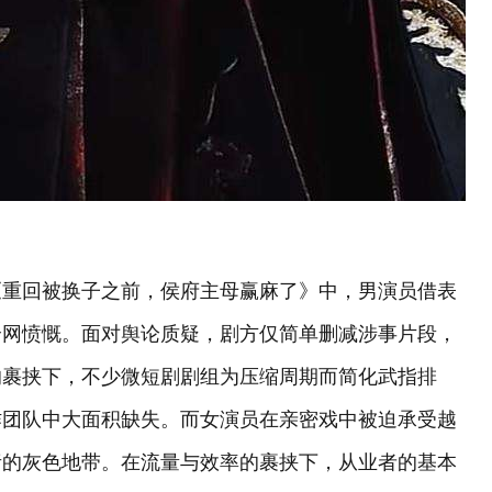
《重回被换子之前，侯府主母赢麻了》中，男演员借表
全网愤慨。面对舆论质疑，剧方仅简单删减涉事片段，
的裹挟下，不少微短剧剧组为压缩周期而简化武指排
作团队中大面积缺失。而女演员在亲密戏中被迫承受越
责的灰色地带。在流量与效率的裹挟下，从业者的基本