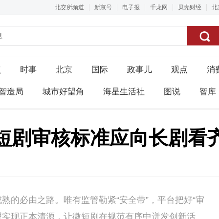
北交所频道
新京号
电子报
千龙网
贝壳财经
北
点
时事
北京
国际
政事儿
观点
消
智造局
城市好望角
海星生活社
图说
智库
短剧审核标准应向长剧看
熟的必由之路。唯有监管勒紧“安全带”，平台把好“审
治理实现正本清源，让微短剧在规范有序中迸发创新活