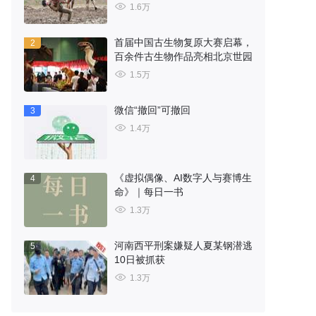
1.6万
首届中国古生物复原大赛启幕，
2
百余件古生物作品亮相北京世园
1.5万
微信“撤回”可撤回
3
1.4万
《虚拟偶像、AI数字人与赛博生
4
命》｜每日一书
1.3万
河南西平刑案嫌疑人夏某钢潜逃
5
10日被抓获
1.3万