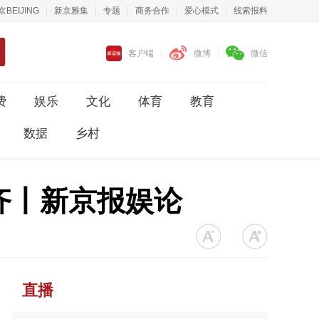
京BEIJING
新京雅集
专题
商务合作
爱心模式
线索报料
客户端
微博
微信
费
娱乐
文化
体育
教育
数据
乡村
齐丨新京报娱论
直播