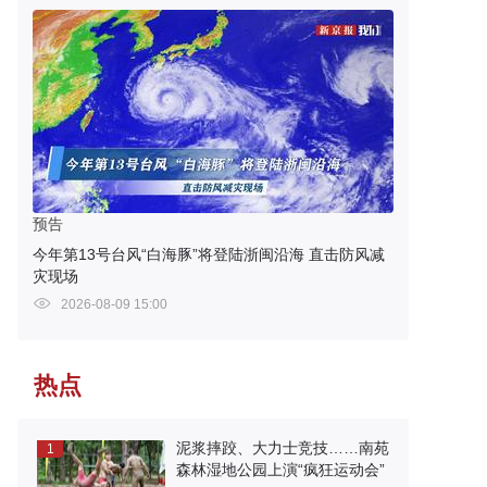
预告
今年第13号台风“白海豚”将登陆浙闽沿海 直击防风减
灾现场
2026-08-09 15:00
热点
泥浆摔跤、大力士竞技……南苑
1
森林湿地公园上演“疯狂运动会”