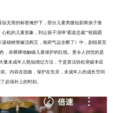
”等看似无害的标签掩护下，部分儿童类微短剧将孩子推
、心机的儿童形象，到让孩子演绎“霸道总裁”“校园霸
《逼锦鲤替嫁活阎王，相府气运全断了》中，剧组甚至
化角色，赤裸裸地触碰儿童保护的红线。更令人担忧的是
，大量未成年人熟知绕过方法，于是算法轻松突破本应
眼前。内容在扭曲，保护在失灵，未成年人的成长空间
到了必须补上的时刻。