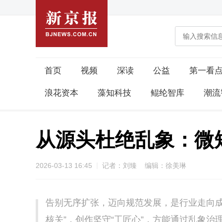
首页
视频
深读
公益
第一看
浪花资本
藻知科技
鲲纶智库
潮流
从源头杜绝乱象：微
2026-03-13 16:45
记者：刘臻 编辑：徐美琳
告别无序扩张，迈向规范发展，是行业走向成
核关”，创作坚守“工匠心”，方能通过乱象