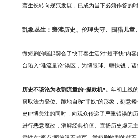
蛮生长转向规范发展，已成为当下必须作答的
乱象丛生：亵渎历史、伦理失守、围猎儿童
微短剧的崛起契合了快节奏生活对“短平快”内
台陷入“唯流量论”误区，为博眼球、赚快钱，
历史不该沦为收割流量的“提款机”。
年初上线
窃取法力登位、跪地自称“罪奴”的形象，刻意
史IP博关注的同时，向观众传递了严重错误的
进行恶意魔改，消解经典价值、宣扬历史虚无主
肃性在“爽点”面前溃不成军，微短剧收割的就