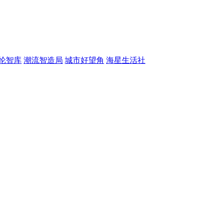
纶智库
潮流智造局
城市好望角
海星生活社