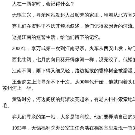
人在一两岁时，会记得什么？
无锡宜兴，寻亲网站发起人吕顺芳的家里，堆着从北方寄来
弃儿们在资料里不厌其烦地叙述，他们记得家附近的河流、
这是江南的短暂生活，给他们留下的记忆。
2000年，李万成第一次到江南寻亲。火车从西安出发，站了
西北壮阔，七月的向日葵开得像河一样，没完没了。低矮的
江南不同，雨下得又细又轻，路边挺拔的香樟树全被濡湿了
王金虎去上海寻亲不下十次。从90年代开始，他就闷着头往
苏州河上一坐。
黄昏时分，河边阁楼的灯渐次亮起来，有老人抖抖索索地晾
毛。
弃儿们寻亲的第一站，大多是福利院。他们要弄清自己的
1993年，无锡福利院办公室主任余浩在档案室里发现一沓