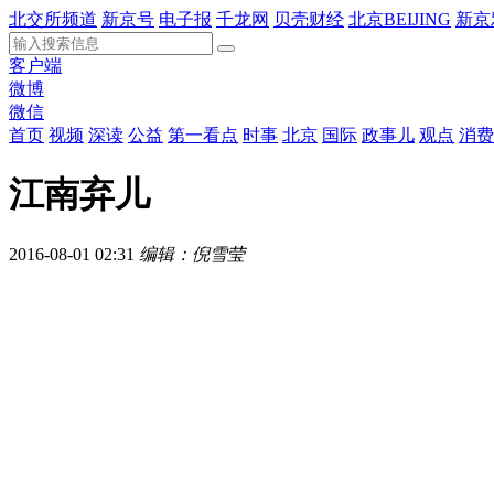
北交所频道
新京号
电子报
千龙网
贝壳财经
北京BEIJING
新京
客户端
微博
微信
首页
视频
深读
公益
第一看点
时事
北京
国际
政事儿
观点
消费
江南弃儿
2016-08-01 02:31
编辑：倪雪莹