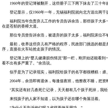
1960年的登记簿被翻开，这些册子三下两下抹去了三十年
登记显示，仅1960年一年，无锡福利院就向北方送出两千
福利院当年负责弃儿工作的专员告诉余浩，那些孩子大多一
在是苍郁的香樟大道。
那位专员曾告诉余浩，被遗弃的孩子太多，福利院床位不够
最初，收养这些弃儿有严格的程序，民政部门挑选的都是身
序，直接在火车站抢走孩子的情况。
登记簿上的“婴儿健康损伤情况”那一栏，刚开始还能看到一两
看不出有多严重了。”余浩说。
似乎是为了记录现实，福利院给孩子的名字都很糟糕：虐、
2004年，余浩即将退休，每逢值夜班，他整夜不睡，把资
“其实还有好几沓死亡记录，天天都有几个孩子死掉，我给
来找孩子的人家不知道，以为孩子还在哪个角落活着。
“为什么不告诉他们呢？省得再做无用功。”