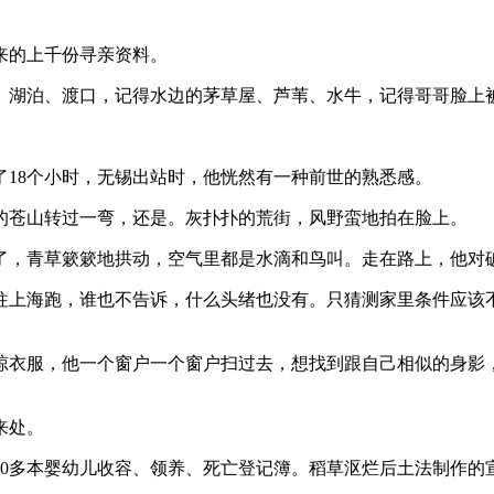
的上千份寻亲资料。
湖泊、渡口，记得水边的茅草屋、芦苇、水牛，记得哥哥脸上
18个小时，无锡出站时，他恍然有一种前世的熟悉感。
苍山转过一弯，还是。灰扑扑的荒街，风野蛮地拍在脸上。
，青草簌簌地拱动，空气里都是水滴和鸟叫。走在路上，他对
上海跑，谁也不告诉，什么头绪也没有。只猜测家里条件应该
衣服，他一个窗户一个窗户扫过去，想找到跟自己相似的身影，
来处。
30多本婴幼儿收容、领养、死亡登记簿。稻草沤烂后土法制作的