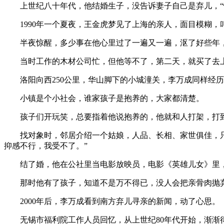
上世纪八十年代，他结婚生子，没告诉妻子自己是弃儿，“
1990年一个夏夜，王金虎梦见了上海的亲人，面目模糊，
半夜惊醒，多少事在他心里过了一遍又一遍，沤了好些年，
当时工作的木材公司忙，但他等不了，第二天，就买了去
洛阳向西250公里，华山脚下的小城潼关，李万成同样经历
小镇是个小社会，谁家孩子是抱养的，大家都清楚。
孩子们开玩笑，总要指着他说抱养的，他就和人打架，打到
找对象时，邻居介绍一个姑娘，人品、长相、家世俱佳，只有
抑感不行，我受不了。”
结了婚，他在公社里当电影放映员，电影《英雄儿女》里，
那时他有了孩子，知道不是万不得已，没人会把亲骨肉抛弃
2000年后，李万成看到南方弃儿寻亲的新闻，动了心思。
无锡市福利院工作人员回忆，从上世纪80年代开始，渐渐得