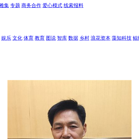
雅集
专题
商务合作
爱心模式
线索报料
娱乐
文化
体育
教育
图说
智库
数据
乡村
浪花资本
藻知科技
鲲