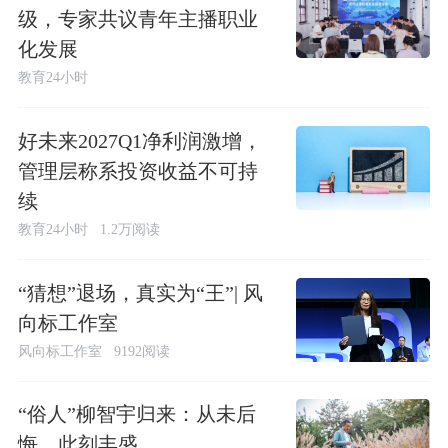
级，专家共议青年主播职业
化发展
教育24小时
好未来2027Q1净利润激增，
管理层称系投资收益不可持
续
教育24小时
1.2万阅读
“猜想”退场，真实为“王”| 风
向标工作室
风向标工作室
9192阅读
“俗人”柳智宇归来：从未后
悔，此刻丰盛