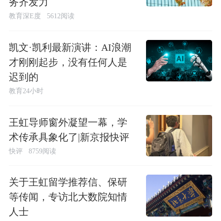
务齐发力
教育深E度
5612阅读
凯文·凯利最新演讲：AI浪潮
才刚刚起步，没有任何人是
迟到的
教育24小时
王虹导师窗外凝望一幕，学
术传承具象化了|新京报快评
快评
8759阅读
关于王虹留学推荐信、保研
等传闻，专访北大数院知情
人士