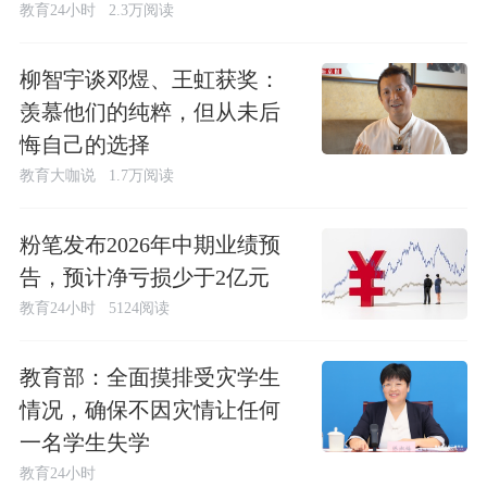
教育24小时
2.3万阅读
柳智宇谈邓煜、王虹获奖：
羡慕他们的纯粹，但从未后
悔自己的选择
教育大咖说
1.7万阅读
粉笔发布2026年中期业绩预
告，预计净亏损少于2亿元
教育24小时
5124阅读
教育部：全面摸排受灾学生
情况，确保不因灾情让任何
一名学生失学
教育24小时