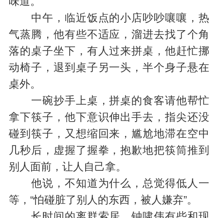
味道。
中午，临近饭点的小店吵吵嚷嚷，热
气蒸腾，他有些不适应，溜进去找了个角
落的桌子坐下，有人过来拼桌，他赶忙挪
动椅子，退到桌子另一头，半个身子悬在
桌外。
一碗抄手上桌，拼桌的食客请他帮忙
拿下筷子，他下意识伸出手去，指尖还没
碰到筷子，又想缩回来，尴尬地滞在空中
几秒后，虚握了握拳，抱歉地把筷筒推到
别人面前，让人自己拿。
他说，不知道为什么，总觉得低人一
等，“怕碰脏了别人的东西，被人嫌弃”。
长时间的离群索居，钟啸伟有些和现