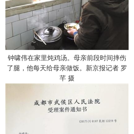
钟啸伟在家里炖鸡汤。母亲前段时间摔伤
了腿，他每天给母亲做饭。新京报记者 罗
芊 摄