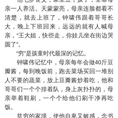
亲一人养活。天蒙蒙亮，母亲连脸都看不
清楚，就去上班了，钟啸伟跟着哥哥长
大，晚上下班回来，远远的就有人喊母
亲，“王大姐，快些走，你娃儿坐在街边哭
圆了”。
“穷”是孩童时代最深的记忆。
钟啸伟记忆中，母亲每年会做40斤豆
瓣酱，每到晚饭前，跑去菜场买回一堆别
人不要的蔬菜，放上豆瓣酱炒着吃，他和
哥哥们一个个排着队，身上灰扑扑的，母
亲举着鞋刷，一个个给他们刷干净再吃
饭。
贫穷的家境，使他自卑又敏感，念书