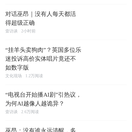
对话巫昂｜没有人每天都活
得超级正确
壹访谈
2小时前
“挂羊头卖狗肉”？英国多位乐
迷投诉高价实体唱片竟还不
如数字版
文化现场
1.2万阅读
“电视台开始播AI剧”引热议，
为何AI越像人越诡异？
壹访谈
2.6万阅读
巫昂：没有谁永远清醒，多