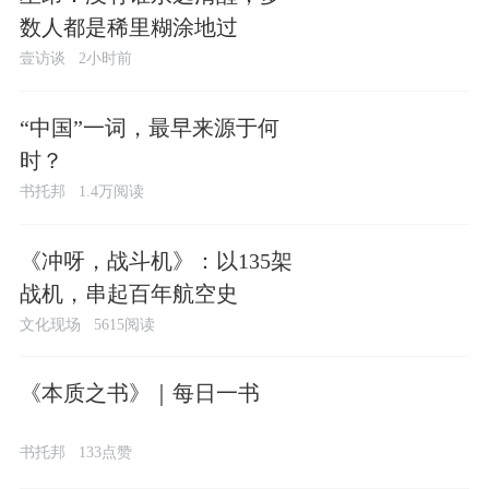
数人都是稀里糊涂地过
壹访谈
2小时前
“中国”一词，最早来源于何
时？
书托邦
1.4万阅读
《冲呀，战斗机》：以135架
战机，串起百年航空史
文化现场
5615阅读
《本质之书》｜每日一书
书托邦
133点赞