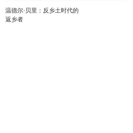
温德尔·贝里：反乡土时代的
返乡者
书托邦
5762阅读
为什么我们迷恋天才？
书托邦
209点赞
如果人一开口便无法抵达绝
对真实，那么说话还有什么
意义？
文化现场
5903阅读
《唐卡画师》｜每日一书