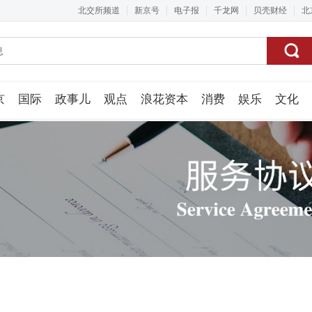
北交所频道
新京号
电子报
千龙网
贝壳财经
北
京
国际
政事儿
观点
浪花资本
消费
娱乐
文化
视频组