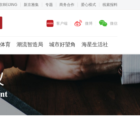
京BEIJING
新京雅集
专题
商务合作
爱心模式
线索报料
客户端
微博
微信
体育
潮流智造局
城市好望角
海星生活社