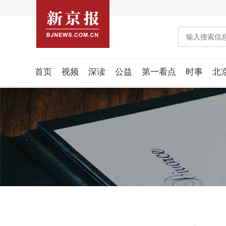
首页
视频
深读
公益
第一看点
时事
北
教育
图说
藻知科技
智库
乡村
稿件组