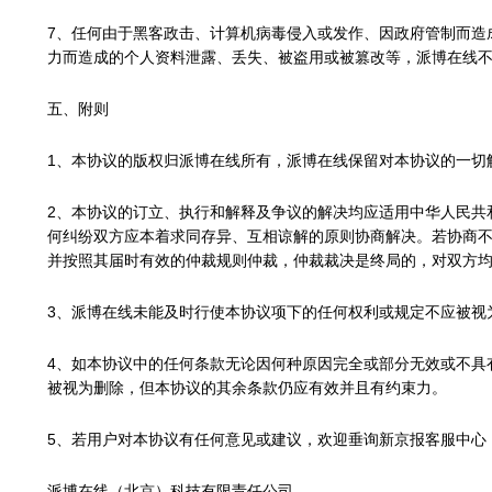
7、任何由于黑客政击、计算机病毒侵入或发作、因政府管制而造
力而造成的个人资料泄露、丢失、被盗用或被篡改等，派博在线
五、附则
1、本协议的版权归派博在线所有，派博在线保留对本协议的一切
2、本协议的订立、执行和解释及争议的解决均应适用中华人民共
何纠纷双方应本着求同存异、互相谅解的原则协商解决。若协商
并按照其届时有效的仲裁规则仲裁，仲裁裁决是终局的，对双方
3、派博在线未能及时行使本协议项下的任何权利或规定不应被视
4、如本协议中的任何条款无论因何种原因完全或部分无效或不具
被视为删除，但本协议的其余条款仍应有效并且有约束力。
5、若用户对本协议有任何意见或建议，欢迎垂询新京报客服中心（新京
派博在线（北京）科技有限责任公司