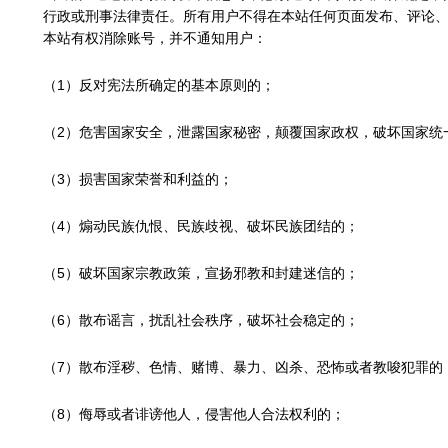
行政或刑事法律责任。所有用户不得在本站任何页面发布、评论
本站有权消除账号，并不通知用户：
（1）
反对宪法所确定的基本原则的；
（2）
危害国家安全，泄露国家秘密，颠覆国家政权，破坏国家统
（3）
损害国家荣誉和利益的；
（4）
煽动民族仇恨、民族歧视、破坏民族团结的；
（5）
破坏国家宗教政策，宣扬邪教和封建迷信的；
（6）
散布谣言，扰乱社会秩序，破坏社会稳定的；
（7）
散布淫秽、色情、赌博、暴力、凶杀、恐怖或者教唆犯罪的
（8）
侮辱或者诽谤他人，侵害他人合法权利的；