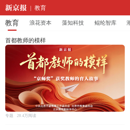
|
教育
教育
浪花资本
藻知科技
鲲纶智库
首都教师的模样
专题
28.4万阅读