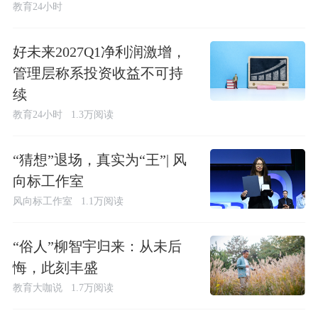
教育24小时
好未来2027Q1净利润激增，
管理层称系投资收益不可持
续
教育24小时
1.3万阅读
“猜想”退场，真实为“王”| 风
向标工作室
风向标工作室
1.1万阅读
“俗人”柳智宇归来：从未后
悔，此刻丰盛
教育大咖说
1.7万阅读