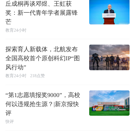
丘成桐再谈邓煜、王虹获
奖：新一代青年学者展露锋
芒
教育24小时
探索育人新载体，北航发布
全国高校首个原创科幻IP“图
风行动”
教育24小时
218点赞
“第1志愿填报奖9000”，高校
何以违规抢生源？|新京报快
评
快评