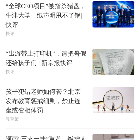
“全球CEO项目”被指杀猪盘，
牛津大学一纸声明甩不了锅|
快评
快评
“出游带上打印机”，请把暑假
还给孩子们 | 新京报快评
快评
孩子犯错老师如何管？北京
发布教育惩戒细则，禁止连
坐或变相体罚
教育策
河南“三支一扶”重考，维护人