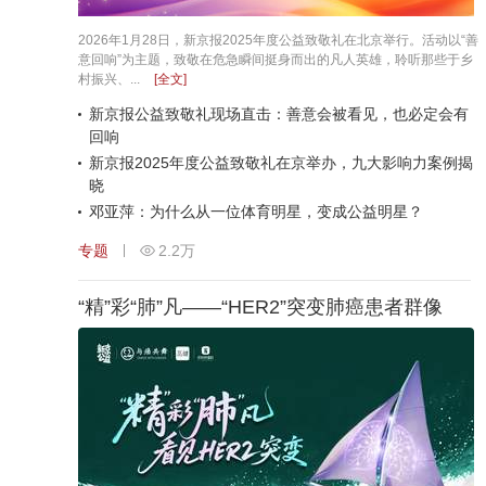
2026年1月28日，新京报2025年度公益致敬礼在北京举行。活动以“善
意回响”为主题，致敬在危急瞬间挺身而出的凡人英雄，聆听那些于乡
村振兴、...
[全文]
新京报公益致敬礼现场直击：善意会被看见，也必定会有
回响
新京报2025年度公益致敬礼在京举办，九大影响力案例揭
晓
邓亚萍：为什么从一位体育明星，变成公益明星？
专题
2.2万
“精”彩“肺”凡——“HER2”突变肺癌患者群像