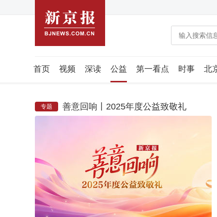
首页
视频
深读
公益
第一看点
时事
北
潮流智造局
城市好望角
海星生活社
稿件组
善意回响丨2025年度公益致敬礼
专题