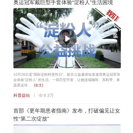
奥运冠军戴巨型手套体验“淀粉人”生活困境
10月26日是“国际淀粉样变性日”。新京公益邀请短道速滑奥运冠军张
会体验“淀粉人” 的生活。一双巨型手套，让她连端咖啡、系鞋带、拿
蔬菜这些...
[全文]
科普益站
8.3万
首部《更年期患者指南》发布，打破偏见让女
性“第二次绽放”