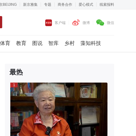
京BEIJING
新京雅集
专题
商务合作
爱心模式
线索报料
客户端
微博
微信
体育
教育
图说
智库
乡村
藻知科技
最热
1