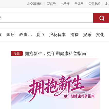
北交所频道
新京号
电子报
千龙网
贝壳财经
北
京
国际
政事儿
观点
浪花资本
消费
娱乐
文化
视频组
拥抱新生：更年期健康科普指南
专题