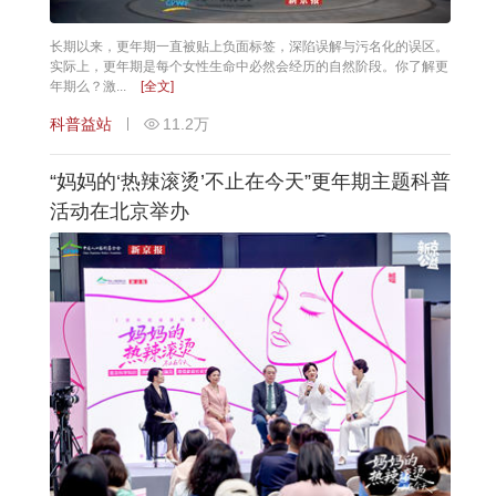
长期以来，更年期一直被贴上负面标签，深陷误解与污名化的误区。
实际上，更年期是每个女性生命中必然会经历的自然阶段。你了解更
年期么？激...
[全文]
科普益站
11.2万
“妈妈的‘热辣滚烫’不止在今天”更年期主题科普
活动在北京举办