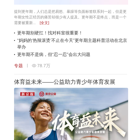
提到更年期，人们总是把易怒、暴躁等负面标签联系到一起，但是更
年期女性正经历的痛苦却很少有人提及。更年期不是终点，而是一个
需要被重新...
[全文]
更年期别硬扛！找对科室很重要！
“妈妈的‘热辣滚烫’不止在今天”更年期主题科普活动在北京
举办
更年期不是病，但“忍一忍”会出大问题
专题
78.7万
体育益未来——公益助力青少年体育发展