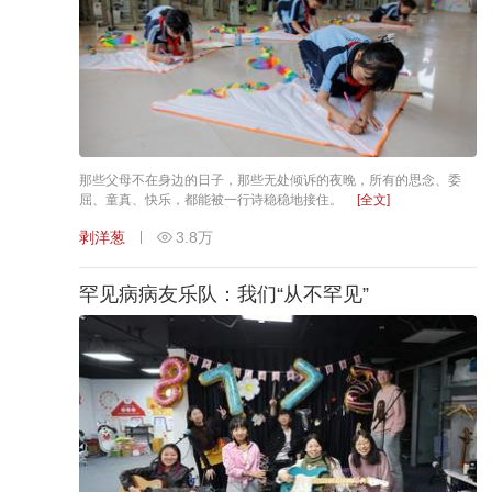
那些父母不在身边的日子，那些无处倾诉的夜晚，所有的思念、委
屈、童真、快乐，都能被一行诗稳稳地接住。
[全文]
剥洋葱
3.8万
罕见病病友乐队：我们“从不罕见”