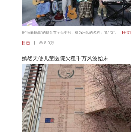
把“病痛挑战”的拼音首字母变形，成为乐队的名称：“8772”。
[全文]
目击
8.0万
嫣然天使儿童医院欠租千万风波始末