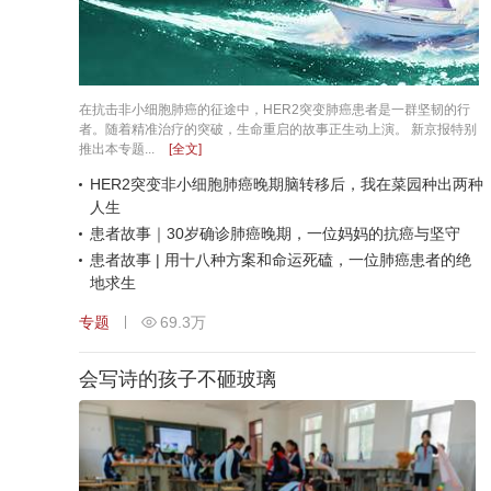
在抗击非小细胞肺癌的征途中，HER2突变肺癌患者是一群坚韧的行
者。随着精准治疗的突破，生命重启的故事正生动上演。 新京报特别
推出本专题...
[全文]
HER2突变非小细胞肺癌晚期脑转移后，我在菜园种出两种
人生
​患者故事｜30岁确诊肺癌晚期，一位妈妈的抗癌与坚守
患者故事 | 用十八种方案和命运死磕，一位肺癌患者的绝
地求生
专题
69.3万
会写诗的孩子不砸玻璃