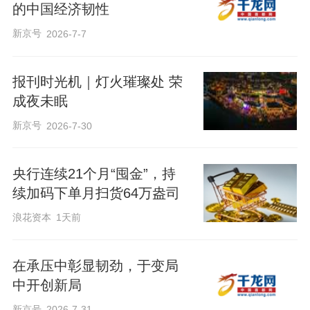
的中国经济韧性
新京号
2026-7-7
报刊时光机｜灯火璀璨处 荣
成夜未眠
新京号
2026-7-30
央行连续21个月“囤金”，持
续加码下单月扫货64万盎司
浪花资本
1天前
在承压中彰显韧劲，于变局
中开创新局
新京号
2026-7-31