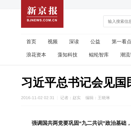
首页
视频
深读
公益
第一看
浪花资本
藻知科技
鲲纶智库
潮流
习近平总书记会见国
2016-11-02 02:31
记者：赵实 编辑：王晓琳
强调国共两党要巩固“九二共识”政治基础，坚