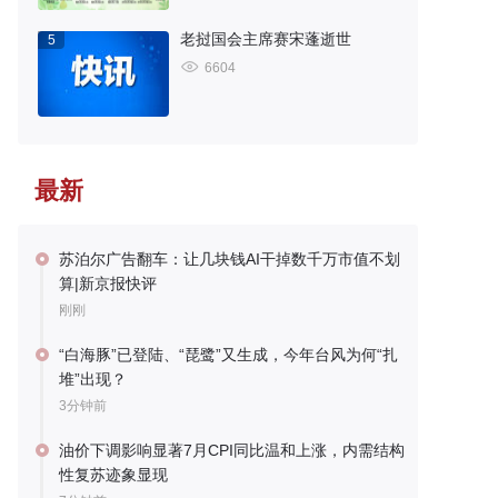
老挝国会主席赛宋蓬逝世
5
6604
最新
苏泊尔广告翻车：让几块钱AI干掉数千万市值不划
算|新京报快评
刚刚
“白海豚”已登陆、“琵鹭”又生成，今年台风为何“扎
堆”出现？
3分钟前
油价下调影响显著7月CPI同比温和上涨，内需结构
性复苏迹象显现