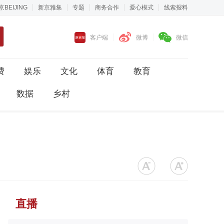
京BEIJING
新京雅集
专题
商务合作
爱心模式
线索报料
客户端
微博
微信
费
娱乐
文化
体育
教育
数据
乡村
直播