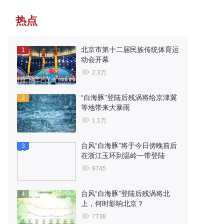
热点
北京市第十二届民族传统体育运
1
动会开幕
2.3万
“白海豚”登陆后残涡将给京津冀
2
等地带来大暴雨
1.1万
台风“白海豚”将于今日傍晚前后
3
在浙江玉环到温岭一带登陆
9745
台风“白海豚”登陆后残涡将北
4
上，何时影响北京？
7738