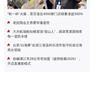
“秋一杯”火爆，茶百道近4000家门店销量涨超300%
老挝国会主席赛宋蓬逝世
大兴机场航站楼屋顶“巡山人”，踏滚烫屋面细查
每一道防水缝
台风“白海豚”在浙江省温州乐清市翁垟街道沿海
再次登陆
孙楠满江等28位哥哥加盟《披荆斩棘2026》，
开启直播新模式