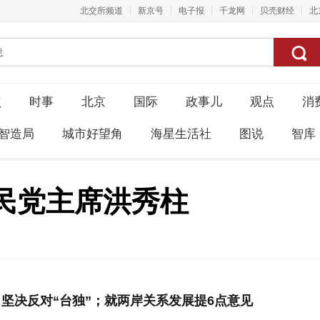
北交所频道
新京号
电子报
千龙网
贝壳财经
北
点
时事
北京
国际
政事儿
观点
消
智造局
城市好望角
海星生活社
图说
智库
民党主席洪秀柱
决反对“台独”；就两岸关系发展提6点意见