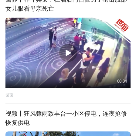
女儿眼看母亲死亡
00:34
世面
视频丨狂风骤雨致丰台一小区停电，连夜抢修
恢复供电