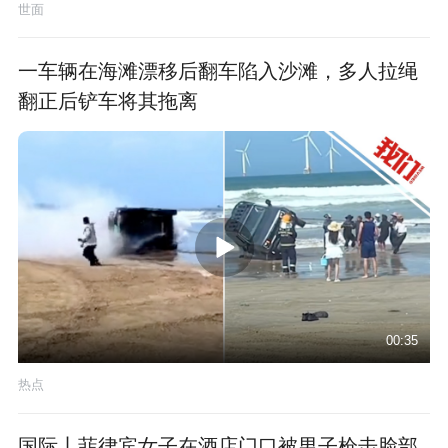
世面
一车辆在海滩漂移后翻车陷入沙滩，多人拉绳
翻正后铲车将其拖离
00:35
热点
国际丨菲律宾女子在酒店门口被男子枪击脸部