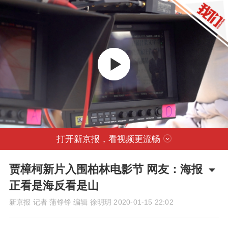
打开新京报，看视频更流畅
贾樟柯新片入围柏林电影节 网友：海报
正看是海反看是山
新京报 记者 蒲铮铮 编辑 徐明玥
2020-01-15 22:02