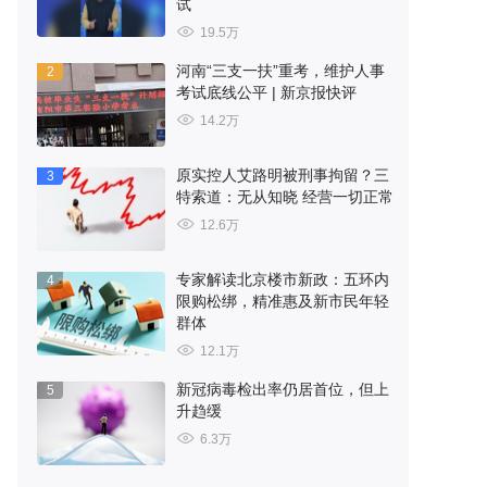
试
19.5万
河南“三支一扶”重考，维护人事
2
考试底线公平 | 新京报快评
14.2万
原实控人艾路明被刑事拘留？三
3
特索道：无从知晓 经营一切正常
12.6万
专家解读北京楼市新政：五环内
4
限购松绑，精准惠及新市民年轻
群体
12.1万
新冠病毒检出率仍居首位，但上
5
升趋缓
6.3万