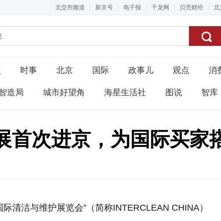
北交所频道
新京号
电子报
千龙网
贝壳财经
北
点
时事
北京
国际
政事儿
观点
消
智造局
城市好望角
海星生活社
图说
智库
展首次进京，为国际买家
清洁与维护展览会”（简称INTERCLEAN CHINA）