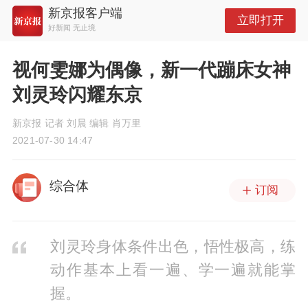
新京报客户端
立即打开
好新闻 无止境
视何雯娜为偶像，新一代蹦床女神
刘灵玲闪耀东京
新京报 记者 刘晨 编辑 肖万里
2021-07-30 14:47
综合体
订阅
刘灵玲身体条件出色，悟性极高，练
动作基本上看一遍、学一遍就能掌
握。