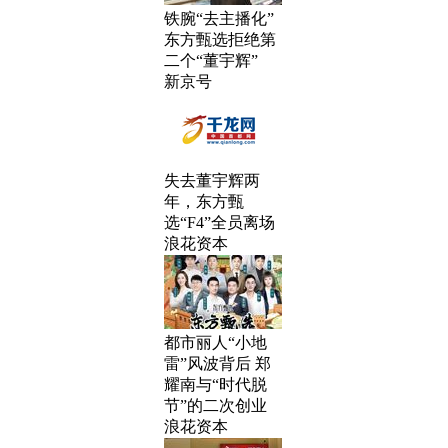
铁腕“去主播化”
东方甄选拒绝第
二个“董宇辉”
新京号
失去董宇辉两
年，东方甄
选“F4”全员离场
浪花资本
都市丽人“小地
雷”风波背后 郑
耀南与“时代脱
节”的二次创业
浪花资本