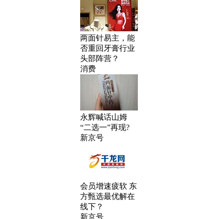
两面针易主，能
否重回牙膏行业
头部阵营？
消费
永辉喊话山姆
“二选一”再现?
新京号
会员增速疲软 东
方甄选最优解在
线下？
新京号