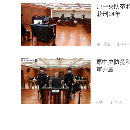
原中央防范
获刑14年
第一看点
1.4万
原中央防范
审开庭
沸点
1.3万