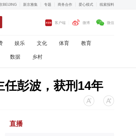
京BEIJING
新京雅集
专题
商务合作
爱心模式
线索报料
客户端
微博
微信
费
娱乐
文化
体育
教育
数据
乡村
任彭波，获刑14年
直播