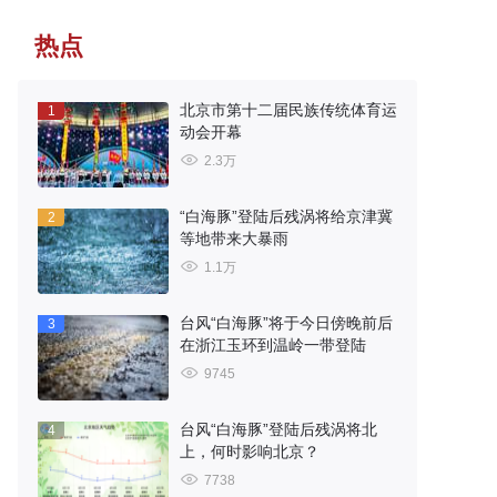
热点
北京市第十二届民族传统体育运
1
动会开幕
2.3万
“白海豚”登陆后残涡将给京津冀
2
等地带来大暴雨
1.1万
台风“白海豚”将于今日傍晚前后
3
在浙江玉环到温岭一带登陆
9745
台风“白海豚”登陆后残涡将北
4
上，何时影响北京？
7738