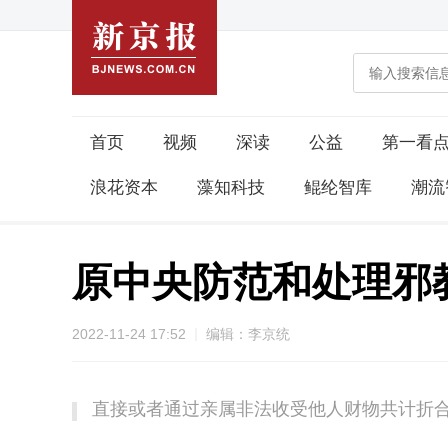
首页
视频
深读
公益
第一看
浪花资本
藻知科技
鲲纶智库
潮流
原中央防范和处理邪
2022-11-24 17:52
编辑：李京统
直接或者通过亲属非法收受他人财物共计折合