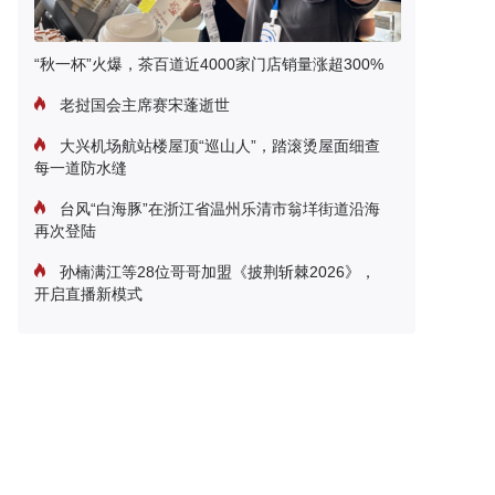
“秋一杯”火爆，茶百道近4000家门店销量涨超300%
老挝国会主席赛宋蓬逝世
大兴机场航站楼屋顶“巡山人”，踏滚烫屋面细查
每一道防水缝
台风“白海豚”在浙江省温州乐清市翁垟街道沿海
再次登陆
孙楠满江等28位哥哥加盟《披荆斩棘2026》，
开启直播新模式