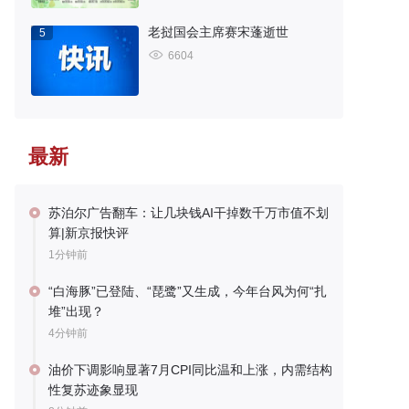
老挝国会主席赛宋蓬逝世
5
6604
最新
苏泊尔广告翻车：让几块钱AI干掉数千万市值不划
算|新京报快评
1分钟前
“白海豚”已登陆、“琵鹭”又生成，今年台风为何“扎
堆”出现？
4分钟前
油价下调影响显著7月CPI同比温和上涨，内需结构
性复苏迹象显现