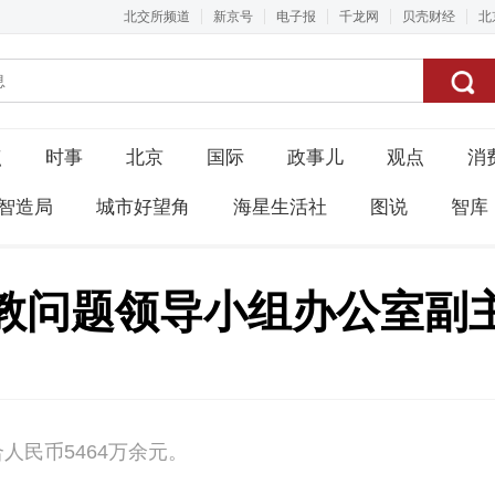
北交所频道
新京号
电子报
千龙网
贝壳财经
北
点
时事
北京
国际
政事儿
观点
消
智造局
城市好望角
海星生活社
图说
智库
教问题领导小组办公室副主
人民币5464万余元。