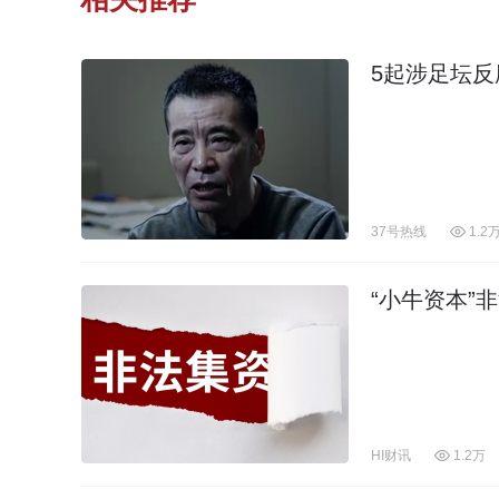
5起涉足坛
37号热线
1.2
“小牛资本”
HI财讯
1.2万