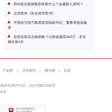
用AI造出新病毒意味着什么？会威胁人类吗？
台州发布《告全体市民书》
中国东方电气集团原党组副书记、董事宋致远被
查
你也在算北京购房账？公积金最高340万，非京
籍社保1年
千龙网
|
贝壳财经
|
腾讯网
|
百度
制作经营许可证：(京)字第02592号
05号