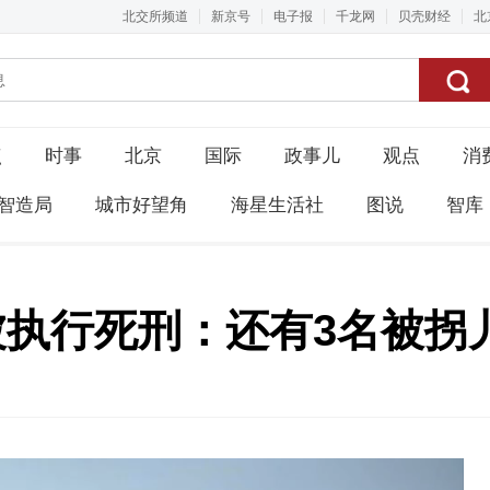
北交所频道
新京号
电子报
千龙网
贝壳财经
北
点
时事
北京
国际
政事儿
观点
消
智造局
城市好望角
海星生活社
图说
智库
被执行死刑：还有3名被拐