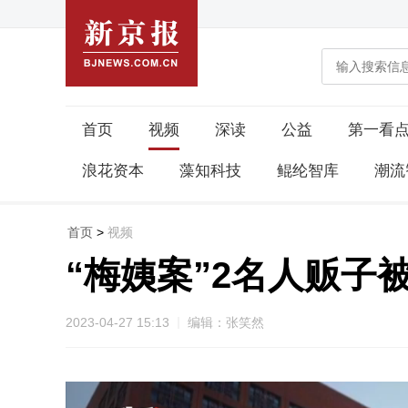
首页
视频
深读
公益
第一看
浪花资本
藻知科技
鲲纶智库
潮流
首页
>
视频
“梅姨案”2名人贩子
2023-04-27 15:13
编辑：张笑然