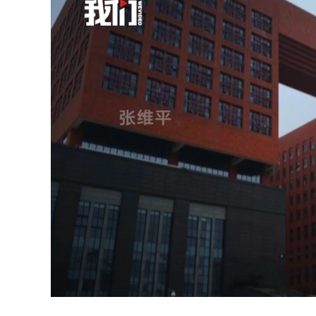
Loaded
:
Unmute
50.01%