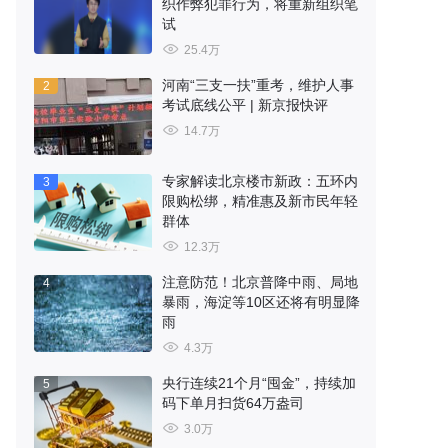
织作弊犯罪行为，将重新组织笔
试
25.4万
河南“三支一扶”重考，维护人事
2
考试底线公平 | 新京报快评
14.7万
专家解读北京楼市新政：五环内
3
限购松绑，精准惠及新市民年轻
群体
12.3万
注意防范！北京普降中雨、局地
4
暴雨，海淀等10区还将有明显降
雨
4.3万
央行连续21个月“囤金”，持续加
5
码下单月扫货64万盎司
3.0万