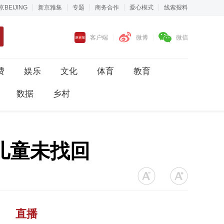
京BEIJING
新京雅集
专题
商务合作
爱心模式
线索报料
客户端
微博
微信
费
娱乐
文化
体育
教育
数据
乡村
儿童未找回
直播