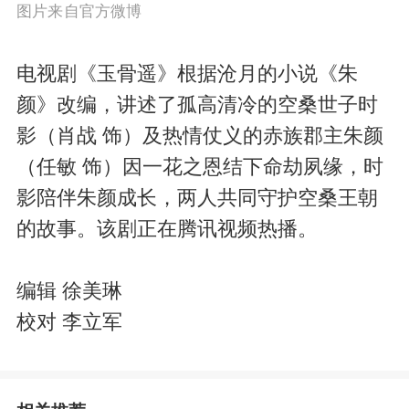
图片来自官方微博
电视剧《玉骨遥》根据沧月的小说《朱
颜》改编，讲述了孤高清冷的空桑世子时
影（肖战 饰）及热情仗义的赤族郡主朱颜
（任敏 饰）因一花之恩结下命劫夙缘，时
影陪伴朱颜成长，两人共同守护空桑王朝
的故事。该剧正在腾讯视频热播。
编辑 徐美琳
校对 李立军