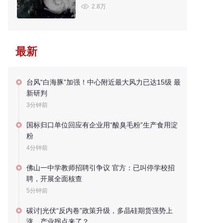
2.8万
最新
台风“白海豚”加强！中心附近最大风力已达15级 最
新研判
3分钟前
国标归口单位回应有企业用“酸臭毛粉”生产食用淀
粉
4分钟前
佛山一中学教师招聘引争议 官方：已叫停学校招
聘，开展全面核查
5分钟前
碳讨|光伏“反内卷”政策升级，多晶硅期货强势上
涨，产业拐点来了？