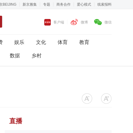
京BEIJING
新京雅集
专题
商务合作
爱心模式
线索报料
客户端
微博
微信
费
娱乐
文化
体育
教育
数据
乡村
直播