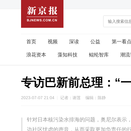
首页
视频
深读
公益
第一看
浪花资本
藻知科技
鲲纶智库
潮流
专访巴新前总理：“
2023-07-07 21:04
记者：谢莲 编辑：陈静
针对日本核污染水排海的问题，奥尼尔表示
边社区忧虑的声音，从而采取更加负责任的