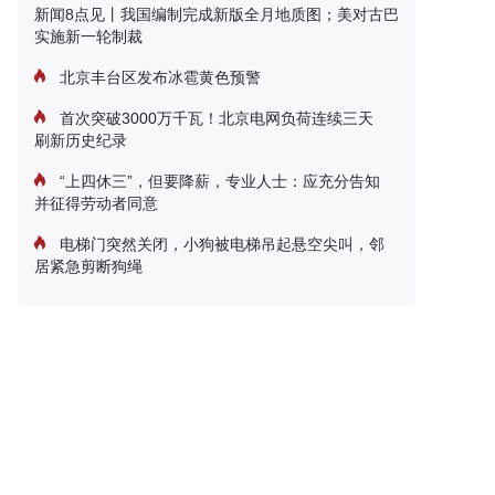
新闻8点见丨我国编制完成新版全月地质图；美对古巴
实施新一轮制裁
北京丰台区发布冰雹黄色预警
首次突破3000万千瓦！北京电网负荷连续三天
刷新历史纪录
“上四休三”，但要降薪，专业人士：应充分告知
并征得劳动者同意
电梯门突然关闭，小狗被电梯吊起悬空尖叫，邻
居紧急剪断狗绳