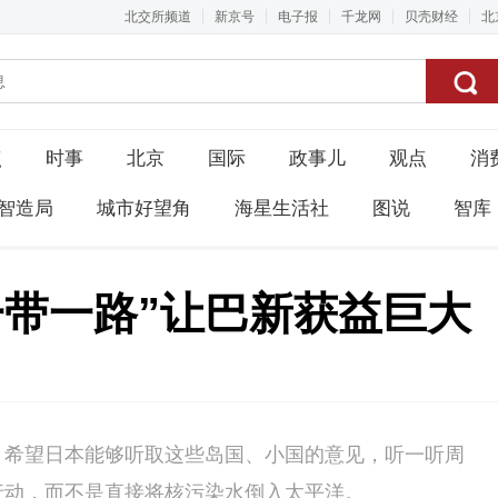
北交所频道
新京号
电子报
千龙网
贝壳财经
北
点
时事
北京
国际
政事儿
观点
消
智造局
城市好望角
海星生活社
图说
智库
一带一路”让巴新获益巨大
，希望日本能够听取这些岛国、小国的意见，听一听周
行动，而不是直接将核污染水倒入太平洋。