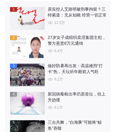
原实控人艾路明被刑事拘留？三
1
特索道：无从知晓 经营一切正常
12.5万
27岁女子成组织卖淫集团主犯，
2
警方悬赏8万元通缉
8.4万
做好防暑再出发：高温难挡“打
3
卡”热，天坛祈年殿前人气旺
6.2万
新冠病毒检出率仍居首位，但上
4
升趋缓
6.1万
三台共舞，“白海豚”可能将“鲸
5
鱼”吞噬