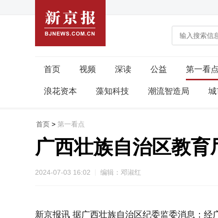
首页
视频
深读
公益
第一看
浪花资本
藻知科技
潮流智造局
城
首页
>
第一看点
广西壮族自治区教育
2024-07-03 16:02
编辑：邓淑红
新京报讯 据广西壮族自治区纪委监委消息：经