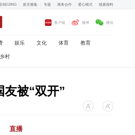
京BEIJING
新京雅集
专题
商务合作
爱心模式
线索报料
客户端
微博
微信
费
娱乐
文化
体育
教育
乡村
友被“双开”
直播