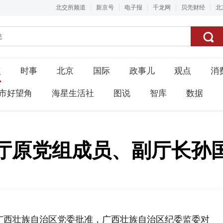
北交所频道
新京号
电子报
千龙网
贝壳财经
北
点
时事
北京
国际
政事儿
观点
消
市好望角
海星生活社
图说
智库
数据
厅原党组成员、副厅长孙国
广西壮族自治区党委批准，广西壮族自治区纪委监委对