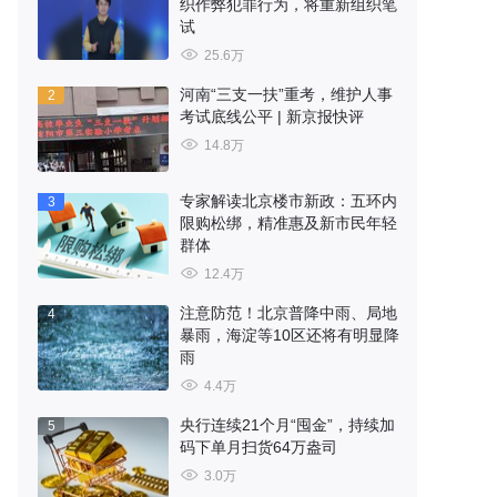
织作弊犯罪行为，将重新组织笔
试
25.6万
河南“三支一扶”重考，维护人事
2
考试底线公平 | 新京报快评
14.8万
专家解读北京楼市新政：五环内
3
限购松绑，精准惠及新市民年轻
群体
12.4万
注意防范！北京普降中雨、局地
4
暴雨，海淀等10区还将有明显降
雨
4.4万
央行连续21个月“囤金”，持续加
5
码下单月扫货64万盎司
3.0万