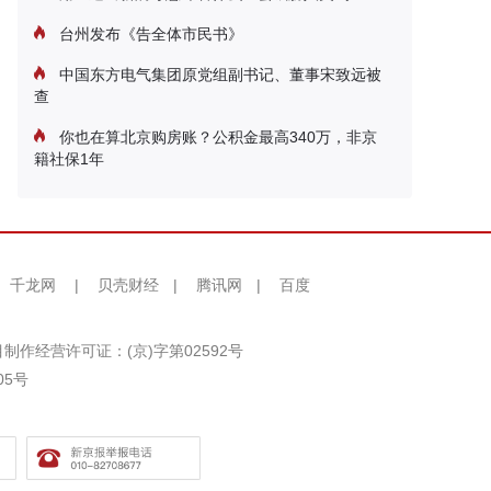
台州发布《告全体市民书》
中国东方电气集团原党组副书记、董事宋致远被
查
你也在算北京购房账？公积金最高340万，非京
籍社保1年
千龙网
|
贝壳财经
|
腾讯网
|
百度
制作经营许可证：(京)字第02592号
05号