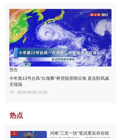
预告
今年第13号台风“白海豚”将登陆浙闽沿海 直击防风减
灾现场
2026-08-09 15:00
热点
河南“三支一扶”笔试查实存在组
1