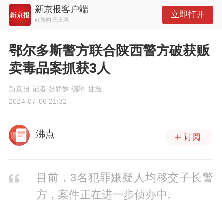
新京报客户端
立即打开
好新闻 无止境
鄂尔多斯警方联合陕西警方破获贩
卖毒品案抓获3人
新京报 记者 张静姝 编辑 甘浩
2024-07-06 21:32
沸点
订阅
目前，3名犯罪嫌疑人均移交子长警
方，案件正在进一步侦办中。