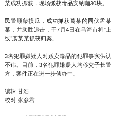
某成功抓获，现场缴获毒品安钠咖30块。
民警顺藤摸瓜，成功抓获葛某的同伙孟某
某，并乘胜追击，于7月4日在乌海市将“上
线”裴某某抓获归案。
3名犯罪嫌疑人对贩卖毒品的犯罪事实供认
不讳。目前，3名犯罪嫌疑人均移交子长警
方，案件正在进一步侦办中。
编辑 甘浩
校对 张彦君