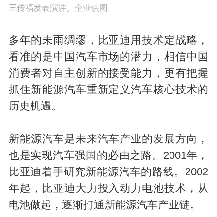
王传福发表演讲。企业供图
多年的未雨绸缪，比亚迪用技术定战略，
看准的是中国汽车市场的潜力，相信中国
消费者对自主创新的接受能力，更有把握
抓住新能源汽车重新定义汽车核心技术的
历史机遇。
新能源汽车是未来汽车产业的发展方向，
也是实现汽车强国的必由之路。2001年，
比亚迪着手研究新能源汽车的路线。2002
年起，比亚迪大力投入动力电池技术，从
电池做起，逐渐打通新能源汽车产业链。