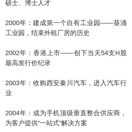
硕士、博士人才
2000年：建成第一个自有工业园——葵涌
工业园，结束外租厂房的历史
2002年：香港上市——创下当天54支H股
最高发行价纪录
2003年：收购西安秦川汽车，进入汽车行
业
2004年：成为手机顶级垂直整合供应商，
为客户提供“一站式”解决方案