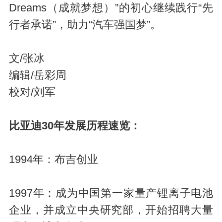
Dreams（成就梦想）”的初心继续践行“先
行者承诺”，助力“汽车强国梦”。
文/张冰
编辑/岳彩周
校对/刘军
比亚迪
30
年发展历程速览：
1994年：布吉创业
1997年：成为中国第一家量产锂离子电池
企业，并成立中央研究部，开始招聘大量