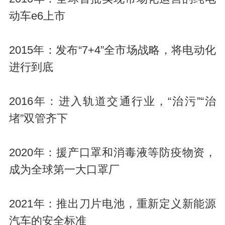
动车e6上市
2015年：发布“7+4”全市场战略，将电动化
进行到底
2016年：进入轨道交通行业，“治污”“治
堵”双管齐下
2020年：援产口罩和消毒液等防疫物资，
成为全球第一大口罩厂
2021年：推出刀片电池，重新定义新能源
汽车的安全标准