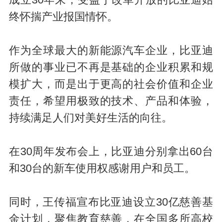
成立30年来，受益于改革开放的比亚迪始
终怀揣产业报国情怀。
作为全球最大的新能源汽车企业，比亚迪
所做的事业已不再是基础的企业积累和规
模扩大，而是出于更高的社会价值和企业
责任，希望用极致的技术、产品和体验，
持续满足人们对美好生活的向往。
在30周年发布会上，比亚迪分别拿出60台
和30台的新车使用权感谢用户和员工。
同时，王传福宣布比亚迪设立30亿慈善基
金计划，聚焦教育慈善，在全国多所高校