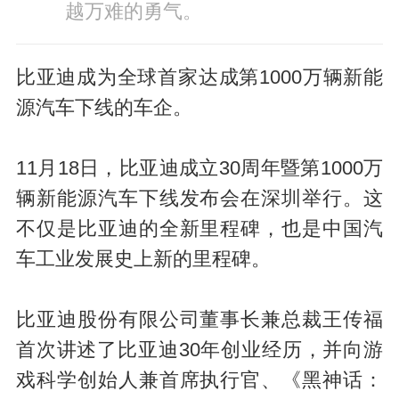
越万难的勇气。
比亚迪成为全球首家达成第1000万辆新能
源汽车下线的车企。
11月18日，比亚迪成立30周年暨第1000万
辆新能源汽车下线发布会在深圳举行。这
不仅是比亚迪的全新里程碑，也是中国汽
车工业发展史上新的里程碑。
比亚迪股份有限公司董事长兼总裁王传福
首次讲述了比亚迪30年创业经历，并向游
戏科学创始人兼首席执行官、《黑神话：