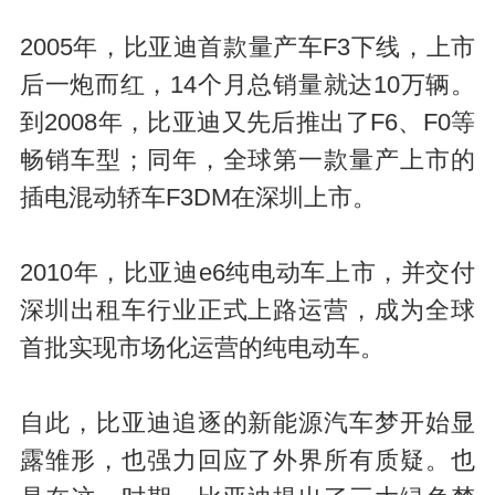
2005年，比亚迪首款量产车F3下线，上市
后一炮而红，14个月总销量就达10万辆。
到2008年，比亚迪又先后推出了F6、F0等
畅销车型；同年，全球第一款量产上市的
插电混动轿车F3DM在深圳上市。
2010年，比亚迪e6纯电动车上市，并交付
深圳出租车行业正式上路运营，成为全球
首批实现市场化运营的纯电动车。
自此，比亚迪追逐的新能源汽车梦开始显
露雏形，也强力回应了外界所有质疑。也