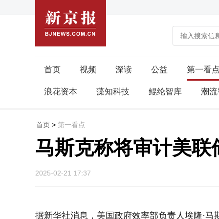
首页
视频
深读
公益
第一看
浪花资本
藻知科技
鲲纶智库
潮流
首页
>
第一看点
马斯克称将审计美联
2025-02-21 17:37
据新华社消息，美国政府效率部负责人埃隆·马