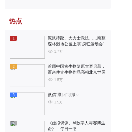
热点
泥浆摔跤、大力士竞技……南苑
1
森林湿地公园上演“疯狂运动会”
1.7万
首届中国古生物复原大赛启幕，
2
百余件古生物作品亮相北京世园
1.5万
微信“撤回”可撤回
3
1.5万
《虚拟偶像、AI数字人与赛博生
4
命》｜每日一书