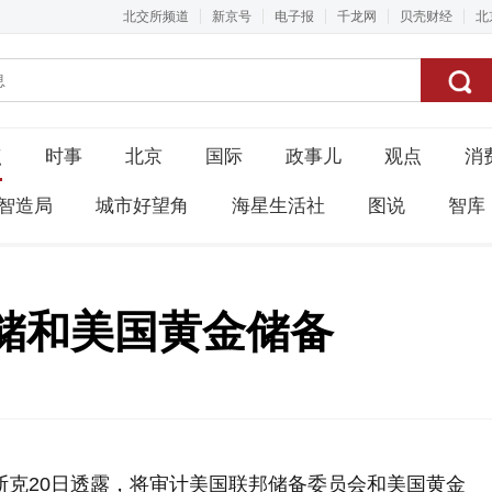
北交所频道
新京号
电子报
千龙网
贝壳财经
北
点
时事
北京
国际
政事儿
观点
消
智造局
城市好望角
海星生活社
图说
智库
储和美国黄金储备
斯克20日透露，将审计美国联邦储备委员会和美国黄金