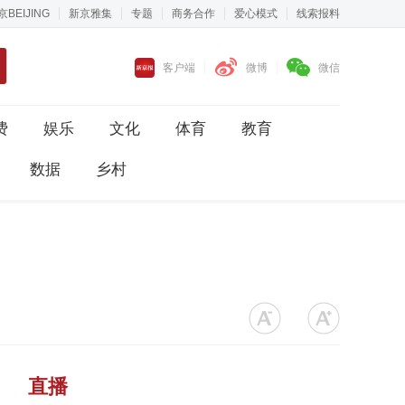
京BEIJING
新京雅集
专题
商务合作
爱心模式
线索报料
客户端
微博
微信
费
娱乐
文化
体育
教育
数据
乡村
直播