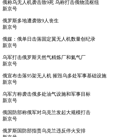
俄称乌无人机袭击致9死 乌称打击俄物流枢纽
新京号
俄罗斯多地遭袭致9人丧生
新京号
俄媒：俄单日击落固定翼无人机数量创纪录
新京号
乌军打击俄罗斯天然气精炼厂和氦气厂
新京号
俄宣布击落95架无人机 摧毁乌多处军事基础设施
新京号
乌军方称袭击俄多处油气设施和军事目标
新京号
俄国防部称俄军对乌克兰发起大规模打击
新京号
俄罗斯国防部指责乌克兰违反停火安排