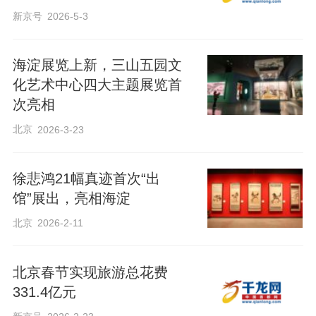
新京号
2026-5-3
海淀展览上新，三山五园文
化艺术中心四大主题展览首
次亮相
北京
2026-3-23
徐悲鸿21幅真迹首次“出
馆”展出，亮相海淀
北京
2026-2-11
北京春节实现旅游总花费
331.4亿元