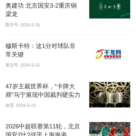
奥建功 北京国安3-2重庆铜
梁龙
新京号
2026-5-31
穆斯卡特：这1分对球队非
常关键
新京号
2026-5-11
47岁主裁世界杯，“卡牌大
师”马宁展现中国裁判硬实力
体育
2026-6-21
2026中超联赛第11轮，北京
国安2比2战平上海海港