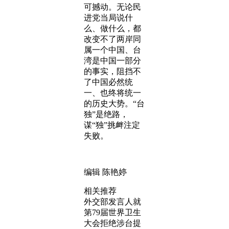
可撼动。无论民
进党当局说什
么、做什么，都
改变不了两岸同
属一个中国、台
湾是中国一部分
的事实，阻挡不
了中国必然统
一、也终将统一
的历史大势。“台
独”是绝路，
谋“独”挑衅注定
失败。
编辑 陈艳婷
相关推荐
外交部发言人就
第79届世界卫生
大会拒绝涉台提