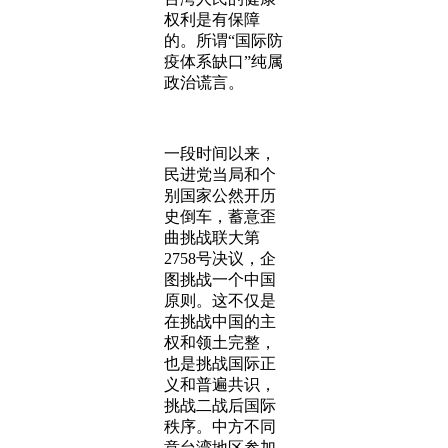
权利是有保障
的。所谓“国际防
疫体系缺口”纯属
政治谎言。
一段时间以来，
民进党当局和个
别国家公然开历
史倒车，蓄意歪
曲挑战联大第
2758号决议，企
图挑战一个中国
原则。这不仅是
在挑战中国的主
权和领土完整，
也是挑战国际正
义和普遍共识，
挑战二战后国际
秩序。中方不同
意台湾地区参加