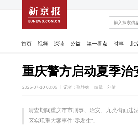
首页
视频
深读
公益
第一看点
时事
北
潮流智造局
城市好望角
海星生活社
稿件组
重庆警方启动夏季治
2025-07-10 00:05
记者：张静姝 编辑：刘倩
清查期间重庆市市刑事、治安、九类街面违法犯
区实现重大案事件“零发生”。