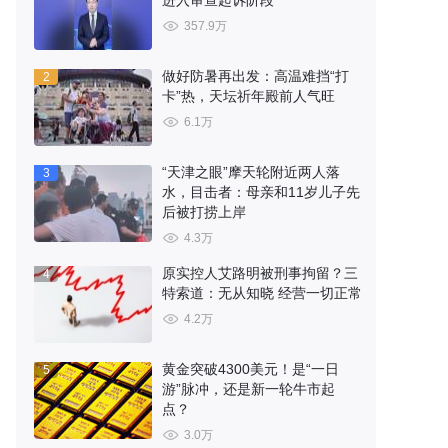
进入审查起诉阶段
357.9万
做好防暑再出发：高温难挡“打
2
卡”热，天坛祈年殿前人气旺
6.1万
“天津之眼”摩天轮附近两人落
3
水，目击者：母亲和11岁儿子先
后被打捞上岸
4.3万
原实控人艾路明被刑事拘留？三
4
特索道：无从知晓 经营一切正常
4.2万
黄金突破4300美元！是“一日
5
游”脉冲，还是新一轮牛市起
点？
3.0万