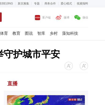
京BEIJING
新京雅集
专题
商务合作
爱心模式
线索报料
客户端
微博
微信
体育
教育
图说
智库
乡村
藻知科技
举守护城市平安
直播