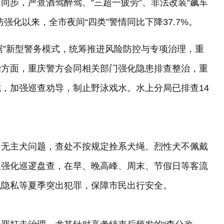
同步，严查酒驾醉驾、“三超一疲劳”、非法改装“飙车
强化以来，全市夜间“四类”警情同比下降37.7%。
数据”新型警务模式，统筹推进风险防控与专项治理，重
治方面，重庆警方会同相关部门强化隐患排查整治，重
，加强巡查劝导，制止野泳戏水。水上分局已排查14
、无主犬问题，查处不按规定拴系犬绳、烈性犬不佩戴
队强化巡逻盘查，在早、晚高峰、周末、节假日等客流
犯隐私等夏季突出犯罪，保障市民出行安全。