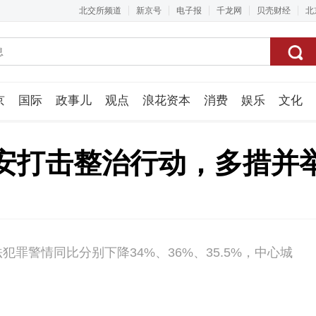
北交所频道
新京号
电子报
千龙网
贝壳财经
北
京
国际
政事儿
观点
浪花资本
消费
娱乐
文化
视频组
安打击整治行动，多措并
罪警情同比分别下降34%、36%、35.5%，中心城