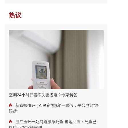
热议
空调24小时开着不关更省电？专家解答
新京报快评 | AI民宿“照骗”一眼假，平台岂能“睁
眼瞎”
浙江玉环一处河道漂浮死鱼 当地回应：死鱼已
打捞 正对水样检测