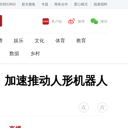
京BEIJING
新京雅集
专题
商务合作
爱心模式
线索报料
客户端
微博
微信
费
娱乐
文化
体育
教育
数据
乡村
，加速推动人形机器人