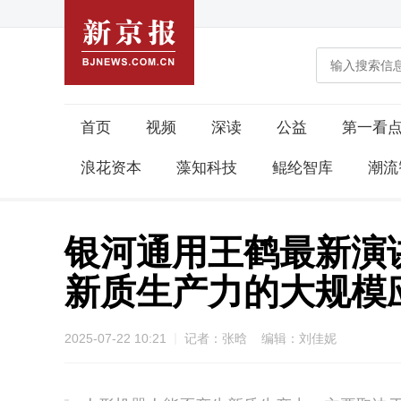
首页
视频
深读
公益
第一看
浪花资本
藻知科技
鲲纶智库
潮流
银河通用王鹤最新演
新质生产力的大规模
2025-07-22 10:21
记者：张晗 编辑：刘佳妮