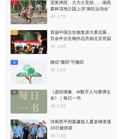
泥浆摔跤、大力士竞技……南苑
1
森林湿地公园上演“疯狂运动会”
1.7万
首届中国古生物复原大赛启幕，
2
百余件古生物作品亮相北京世园
1.6万
微信“撤回”可撤回
3
1.5万
《虚拟偶像、AI数字人与赛博生
4
命》｜每日一书
1.3万
河南西平刑案嫌疑人夏某钢潜逃
5
10日被抓获
1.3万