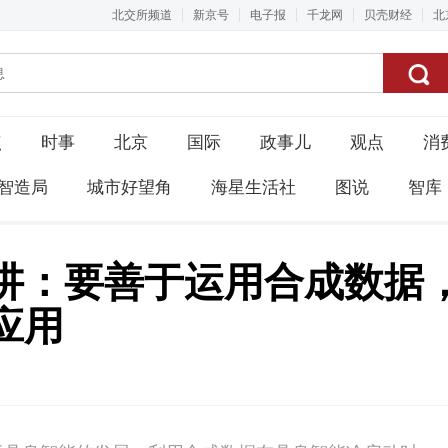
北交所频道
新京号
电子报
千龙网
贝壳财经
北
点
时事
北京
国际
政事儿
观点
消
智造局
城市好望角
海星生活社
图说
智库
讲：要善于运用合成数据
应用