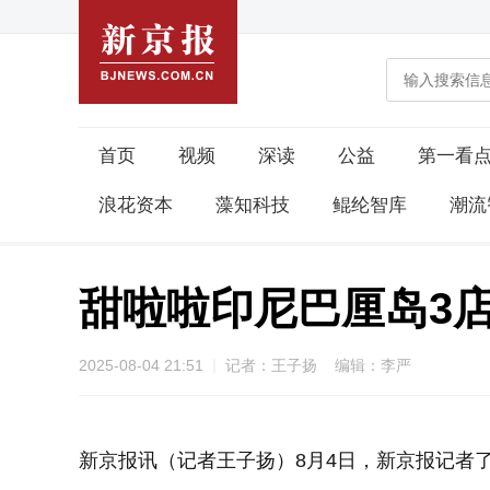
首页
视频
深读
公益
第一看
浪花资本
藻知科技
鲲纶智库
潮流
甜啦啦印尼巴厘岛3店
2025-08-04 21:51
记者：王子扬 编辑：李严
新京报讯（记者王子扬）8月4日，新京报记者