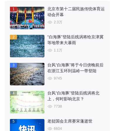
北京市第十二届民族传统体育运
1
动会开幕
2.3万
“白海豚”登陆后残涡将给京津冀
2
等地带来大暴雨
1.1万
台风“白海豚”将于今日傍晚前后
3
在浙江玉环到温岭一带登陆
9745
台风“白海豚”登陆后残涡将北
4
上，何时影响北京？
7738
老挝国会主席赛宋蓬逝世
5
6604