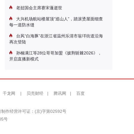
老挝国会主席赛宋蓬逝世
大兴机场航站楼屋顶“巡山人”，踏滚烫屋面细查
每一道防水缝
台风“白海豚”在浙江省温州乐清市翁垟街道沿海
再次登陆
孙楠满江等28位哥哥加盟《披荆斩棘2026》，
开启直播新模式
千龙网
|
贝壳财经
|
腾讯网
|
百度
制作经营许可证：(京)字第02592号
05号