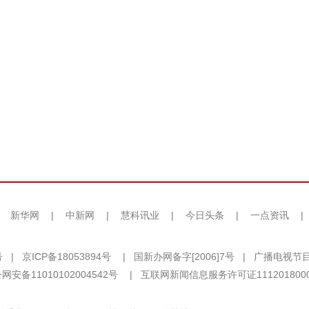
|
新华网
|
中新网
|
慧科讯业
|
今日头条
|
一点资讯
|
号
|
京ICP备18053894号
|
国新办网备字[2006]7号
|
广播电视节目
网安备11010102004542号
|
互联网新闻信息服务许可证111201800