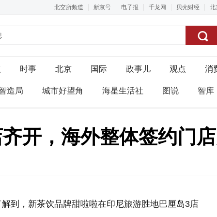
北交所频道
新京号
电子报
千龙网
贝壳财经
北
点
时事
北京
国际
政事儿
观点
消
智造局
城市好望角
海星生活社
图说
智库
齐开，海外整体签约门店突
了解到，新茶饮品牌甜啦啦在印尼旅游胜地巴厘岛3店