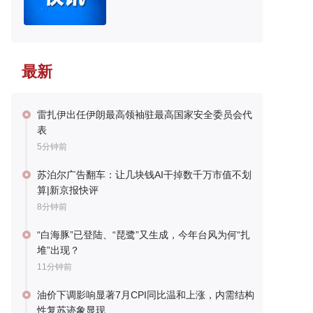
最新
雷扎伊出任伊朗最高领袖驻最高国家安全委员会代
表
5分钟前
苏泊尔广告翻车：让几块钱AI干掉数千万市值不划
算|新京报快评
8分钟前
“白海豚”已登陆、“琵鹭”又生成，今年台风为何“扎
堆”出现？
11分钟前
油价下调影响显著7月CPI同比温和上涨，内需结构
性复苏迹象显现