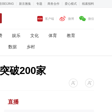
京BEIJING
新京雅集
专题
商务合作
爱心模式
线索报料
客户端
微博
微信
费
娱乐
文化
体育
教育
数据
乡村
破200家
直播