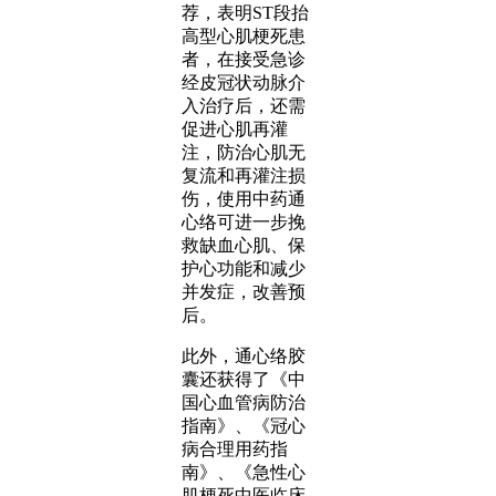
荐，表明ST段抬
高型心肌梗死患
者，在接受急诊
经皮冠状动脉介
入治疗后，还需
促进心肌再灌
注，防治心肌无
复流和再灌注损
伤，使用中药通
心络可进一步挽
救缺血心肌、保
护心功能和减少
并发症，改善预
后。
此外，通心络胶
囊还获得了《中
国心血管病防治
指南》、《冠心
病合理用药指
南》、《急性心
肌梗死中医临床