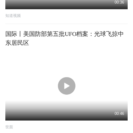
00:36
知道视频
国际丨美国防部第五批UFO档案：光球飞掠中
东居民区
00:46
世面