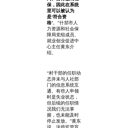
保，因此在系统
里可以被认为
是‘符合资
格’
。”什邡市人
力资源和社会保
障局党组成员、
就业创业促进中
心主任黄东介
绍。
“村干部的任职动
态并未与人社部
门的信息系统互
通。有些人申领
时是失业状态，
但后续的任职情
况我们无法掌
握，也未能及时
停止发放。”黄东
说。这些监管盲