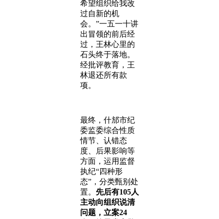
希望组织给我改
过自新的机
会。”一五一十讲
出冒领的前后经
过，王林心里的
石头终于落地。
经批评教育，王
林退还所有款
项。
最终，什邡市纪
委监委综合性质
情节、认错态
度、后果影响等
方面，运用监督
执纪“四种形
态”，分类甄别处
置。
先后有105人
主动向组织说清
问题，立案24