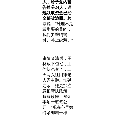
人，给予党内警
告处分24人，违
规领取资金已经
全部被追回。
赖
磊说：“处理不是
最重要的目的，
我们要敲响警
钟、补上缺漏。”
事情查清后，王
林放下包袱，工
作状态变了，三
天两头往困难老
人家中跑。忙碌
之余，她更加注
意把帮扶政策一
条条读懂，资金
事项一笔笔公
开。“现在心里始
终紧绷着一根