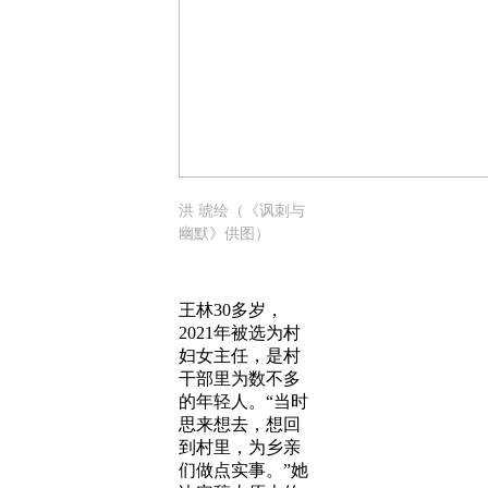
洪 琥绘（《讽刺与
幽默》供图）
王林30多岁，
2021年被选为村
妇女主任，是村
干部里为数不多
的年轻人。“当时
思来想去，想回
到村里，为乡亲
们做点实事。”她