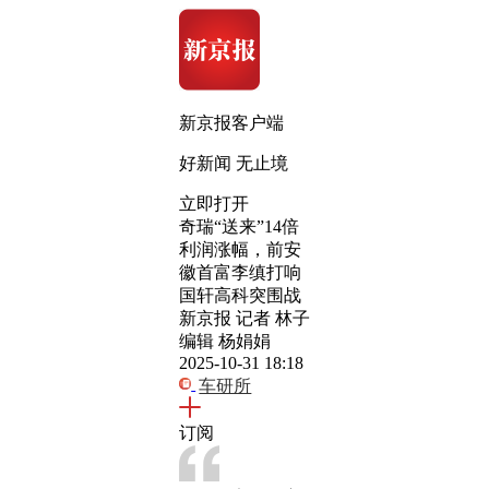
新京报客户端
好新闻 无止境
立即打开
奇瑞“送来”14倍
利润涨幅，前安
徽首富李缜打响
国轩高科突围战
新京报 记者 林子
编辑 杨娟娟
2025-10-31 18:18
车研所
订阅