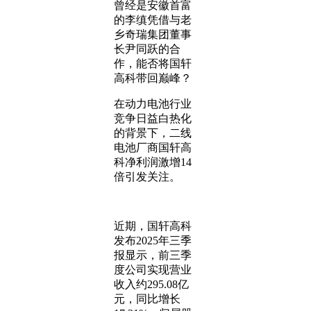
曾经是安徽首富
的李缜凭借与老
乡奇瑞集团董事
长尹同跃的合
作，能否将国轩
高科带回巅峰？
在动力电池行业
竞争日益白热化
的背景下，二线
电池厂商国轩高
科净利润激增14
倍引发关注。
近期，国轩高科
发布2025年三季
报显示，前三季
度公司实现营业
收入约295.08亿
元，同比增长