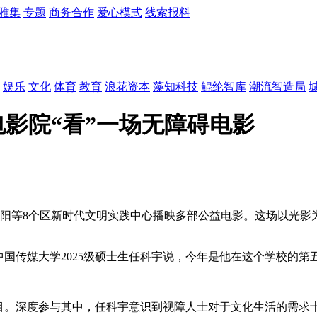
雅集
专题
商务合作
爱心模式
线索报料
娱乐
文化
体育
教育
浪花资本
藻知科技
鲲纶智库
潮流智造局
影院“看”一场无障碍电影
、朝阳等8个区新时代文明实践中心播映多部公益电影。这场以光
国传媒大学2025级硕士生任科宇说，今年是他在这个学校的第
目。深度参与其中，任科宇意识到视障人士对于文化生活的需求十