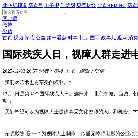
北交所频道
新京号
电子报
千龙网
贝壳财经
北京BEIJING
新京
客户端
微博
微信
首页
视频
深读
公益
第一看点
时事
北京
国际
政事儿
观点
消费
国际残疾人日，视障人群走进电
2025-12-03 20:57
记者：秦冰 王飞 编辑：刘倩
“我们对艺术也有享受的权利。”
12月3日是第34个国际残疾人日。连日来，北京东城、西城
道”。
“我们希望可以为视障人士提供享受文化资源的入口和机会。”中
“光明影院”是一个为视障人士制作、传播无障碍电影的公益项