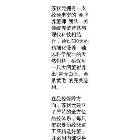
苏状元拥有一支
经验丰富的“金牌
养蟹师”团队，将
传统养蟹智慧与
现代科技相结
合，通过530天的
精细化慢养，辅
以科学配比的天
然饵料，确保每
一只大闸蟹都养
出“青壳白肚、金
爪黄毛”的完美品
相。
在品控保障方
面，苏状元建立
了严苛的全方位
品控体系，每只
蟹都要历经56道
工序精选好蟹，
并采用内部快检