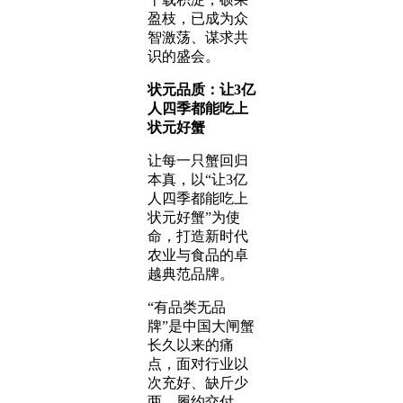
盈枝，已成为众
智激荡、谋求共
识的盛会。
状元品质：让3亿
人四季都能吃上
状元好蟹
让每一只蟹回归
本真，以“让3亿
人四季都能吃上
状元好蟹”为使
命，打造新时代
农业与食品的卓
越典范品牌。
“有品类无品
牌”是中国大闸蟹
长久以来的痛
点，面对行业以
次充好、缺斤少
两、履约交付