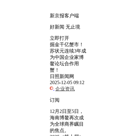
新京报客户端
好新闻 无止境
立即打开
掘金千亿蟹市！
苏状元连续3年成
为中国企业家博
鳌论坛合作用
蟹！
日照新闻网
2025-12-05 09:12
企业资讯
订阅
12月2日至5日，
海南博鳌再次成
为全球商界瞩目
的焦点。