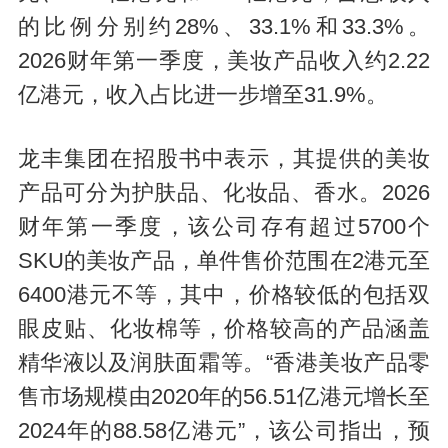
的比例分别约28%、33.1%和33.3%。
2026财年第一季度，美妆产品收入约2.22
亿港元，收入占比进一步增至31.9%。
龙丰集团在招股书中表示，其提供的美妆
产品可分为护肤品、化妆品、香水。2026
财年第一季度，该公司存有超过5700个
SKU的美妆产品，单件售价范围在2港元至
6400港元不等，其中，价格较低的包括双
眼皮贴、化妆棉等，价格较高的产品涵盖
精华液以及润肤面霜等。“香港美妆产品零
售市场规模由2020年的56.51亿港元增长至
2024年的88.58亿港元”，该公司指出，预