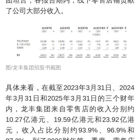
团坦言，各报告期内，线下零售店铺贡献
了公司大部分收入。
图/龙丰集团招股书截图
具体来看，在截至2023年3月31日、2024
年3月31日和2025年3月31日的三个财年
内，龙丰集团来自零售店的收入分别约
10.27亿港元、19.59亿港元和23.92亿港
元，收入占比分别约93.9%、96.9%和