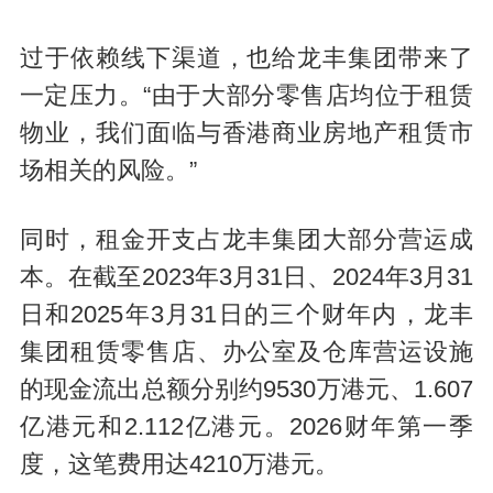
过于依赖线下渠道，也给龙丰集团带来了
一定压力。“由于大部分零售店均位于租赁
物业，我们面临与香港商业房地产租赁市
场相关的风险。”
同时，租金开支占龙丰集团大部分营运成
本。在截至2023年3月31日、2024年3月31
日和2025年3月31日的三个财年内，龙丰
集团租赁零售店、办公室及仓库营运设施
的现金流出总额分别约9530万港元、1.607
亿港元和2.112亿港元。2026财年第一季
度，这笔费用达4210万港元。