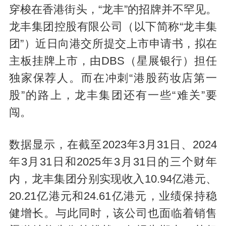
穿梭在香港街头，“龙丰”的招牌并不罕见。
龙丰集团控股有限公司（以下简称“龙丰集
团”）近日向港交所提交上市申请书，拟在
主板挂牌上市，由DBS（星展银行）担任
独家保荐人。而在冲刺“港股药妆店第一
股”的路上，龙丰集团还有一些“难关”要
闯。
数据显示，在截至2023年3月31日、2024
年3月31日和2025年3月31日的三个财年
内，龙丰集团分别实现收入10.94亿港元、
20.21亿港元和24.61亿港元，业绩保持稳
健增长。与此同时，该公司也面临着销售