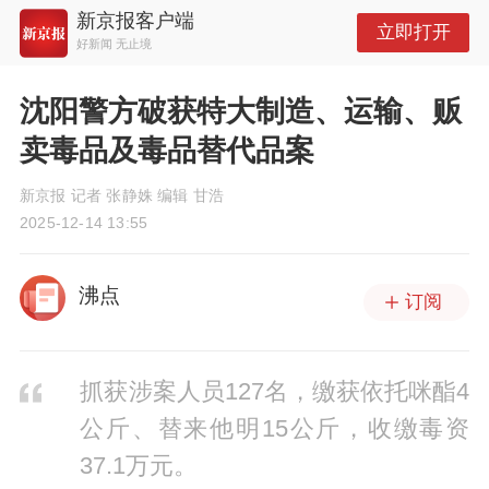
新京报客户端
立即打开
好新闻 无止境
沈阳​警方破获特大制造、运输、贩
卖毒品及毒品替代品案
新京报 记者 张静姝 编辑 甘浩
2025-12-14 13:55
沸点
订阅
抓获涉案人员127名，缴获依托咪酯4
公斤、替来他明15公斤，收缴毒资
37.1万元。