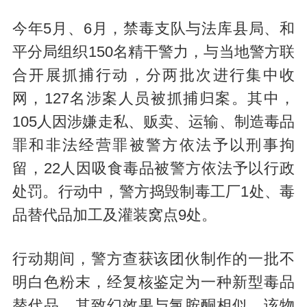
今年5月、6月，禁毒支队与法库县局、和
平分局组织150名精干警力，与当地警方联
合开展抓捕行动，分两批次进行集中收
网，127名涉案人员被抓捕归案。其中，
105人因涉嫌走私、贩卖、运输、制造毒品
罪和非法经营罪被警方依法予以刑事拘
留，22人因吸食毒品被警方依法予以行政
处罚。行动中，警方捣毁制毒工厂1处、毒
品替代品加工及灌装窝点9处。
行动期间，警方查获该团伙制作的一批不
明白色粉末，经复核鉴定为一种新型毒品
替代品，其致幻效果与氯胺酮相似，该物