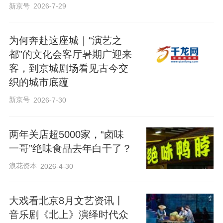
新京号
2026-7-29
为何奔赴这座城｜“演艺之
都”的文化会客厅暑期广迎来
客，到京城剧场看见古今交
织的城市底蕴
新京号
2026-7-30
两年关店超5000家，“卤味
一哥”绝味食品去年白干了？
浪花资本
2026-4-30
大戏看北京8月文艺资讯丨
音乐剧《北上》演绎时代众