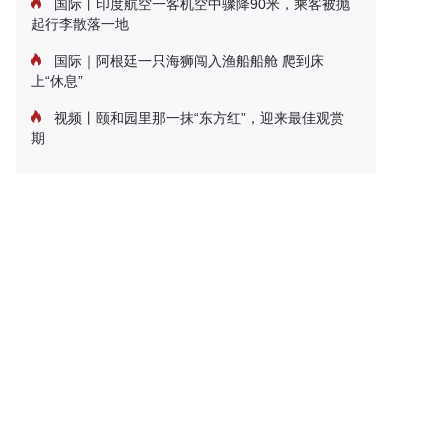
国际丨印度航空一客机空中骤降90米，乘客被抛
起行李散落一地
国际｜阿根廷一只海狮闯入渔船船舱 爬到床
上“休息”
视频丨颐和园里那一抹“东方红”，迎来最佳观赏
期