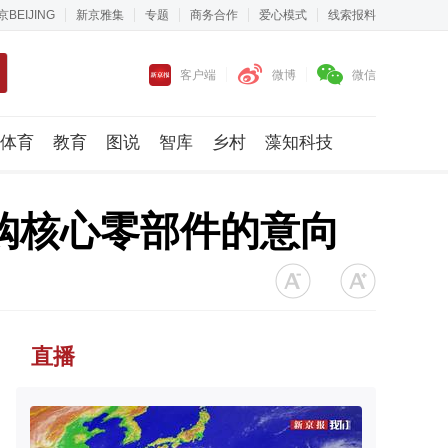
京BEIJING
新京雅集
专题
商务合作
爱心模式
线索报料
客户端
微博
微信
体育
教育
图说
智库
乡村
藻知科技
购核心零部件的意向
直播