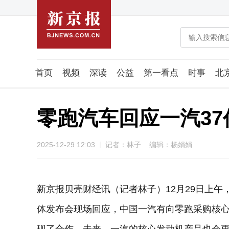
首页
视频
深读
公益
第一看点
时事
北
潮流智造局
城市好望角
海星生活社
稿件组
零跑汽车回应一汽3
2025-12-29 12:03
记者：林子 编辑：杨娟娟
新京报贝壳财经讯（记者林子）12月29日上
体发布会现场回应，中国一汽有向零跑采购核心