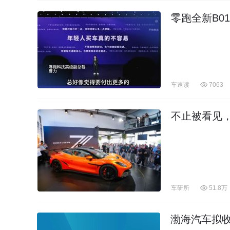
零跑全新B01
车速读
7063
不止被看见
车研所
51.8万
渤海汽车拟