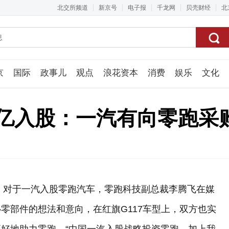
北交所频道
新京号
电子报
千龙网
贝壳财经
北
京
国际
政事儿
观点
浪花资本
消费
娱乐
文化
视频组
7亿入股：一汽有向零跑采
午，对于一汽入股零跑汽车，零跑科技副总裁李腾飞在媒
零部件的想法和意向，在红旗G117车型上，双方也实