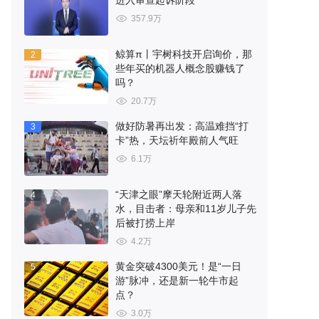
进入审查起诉阶段
357.9万
鲸算π丨宇树科技开启询价，那
2
些年买的机器人概念股赚钱了
吗？
20.7万
做好防暑再出发：高温难挡“打
3
卡”热，天坛祈年殿前人气旺
6.1万
“天津之眼”摩天轮附近两人落
4
水，目击者：母亲和11岁儿子先
后被打捞上岸
4.2万
黄金突破4300美元！是“一日
5
游”脉冲，还是新一轮牛市起
点？
3.0万