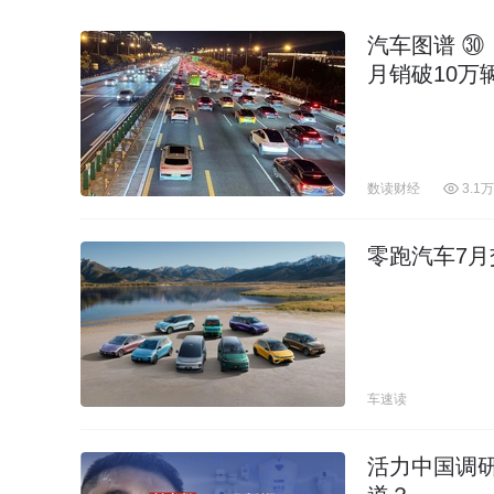
汽车图谱 ㉚
月销破10万
数读财经
3.1万
零跑汽车7月交
车速读
活力中国调研