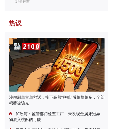
17分钟前
热议
沙僧刷单首单秒返，接下高额“联单”后越垫越多，全部
积蓄被骗光
泸溪河：监管部门检查工厂，未发现金属牙冠异
物混入桃酥的可能