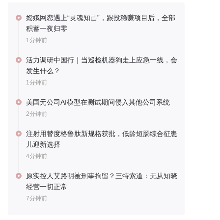
嫦娥网恋遇上“灵魂知己”，跟投稳赚项目后，全部
积蓄一夜归零
1分钟前
活力调研中国行｜当巡检机器狗走上应急一线，会
发生什么？
1分钟前
美国元公司AI模型在测试期间侵入其他公司系统
2分钟前
注射用替度格鲁肽新规格获批，低龄短肠综合征患
儿迎新选择
4分钟前
原实控人艾路明被刑事拘留？三特索道：无从知晓
经营一切正常
7分钟前