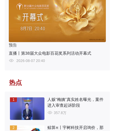
预告
直播丨第38届大众电影百花奖系列活动开幕式
2026-08-07 20:40
热点
人贩“梅姨”真实姓名曝光，案件
1
进入审查起诉阶段
357.8万
鲸算π丨宇树科技开启询价，那
2