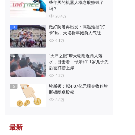
些年买的机器人概念股赚钱了
吗？
20.4万
做好防暑再出发：高温难挡“打
3
卡”热，天坛祈年殿前人气旺
6.1万
“天津之眼”摩天轮附近两人落
4
水，目击者：母亲和11岁儿子先
后被打捞上岸
4.2万
埃斯顿：拟4.87亿元现金收购埃
5
斯顿酷卓股权
3.8万
最新