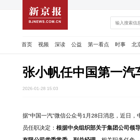
首页
视频
深读
公益
第一看点
时事
北
潮流智造局
城市好望角
海星生活社
稿件组
张小帆任中国第一汽
2026-01-28 15:03
据“中国一汽”微信公众号1月28日消息，近日
员任职决定：
根据中央组织部关于集团公司领