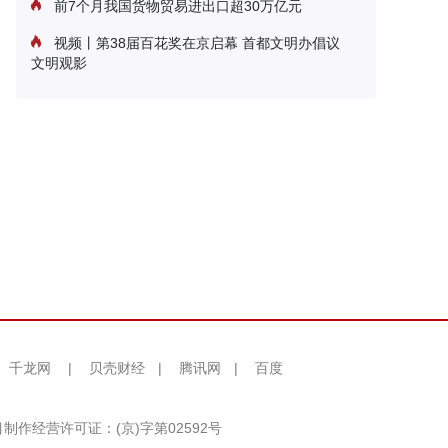
前7个月我国货物贸易进出口超30万亿元
视频丨第38届百花奖在京启幕 首都文明办倡议
文明观影
千龙网
|
贝壳财经
|
腾讯网
|
百度
制作经营许可证：(京)字第02592号