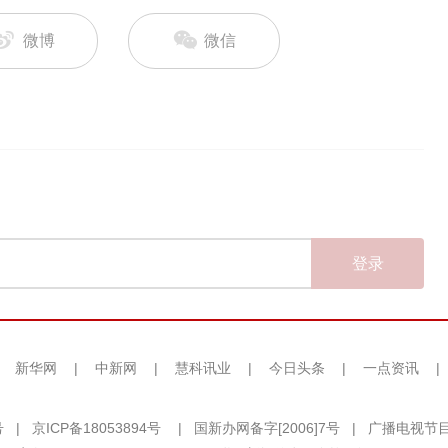
微博
微信
登录
|
新华网
|
中新网
|
慧科讯业
|
今日头条
|
一点资讯
|
号
|
京ICP备18053894号
|
国新办网备字[2006]7号
|
广播电视节目