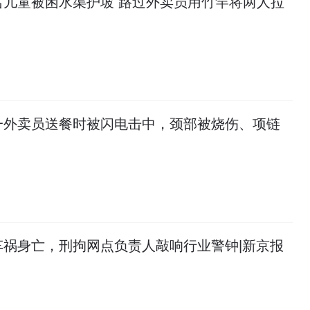
名儿童被困水渠护坡 路过外卖员用竹竿将两人拉
一外卖员送餐时被闪电击中，颈部被烧伤、项链
车祸身亡，刑拘网点负责人敲响行业警钟|新京报