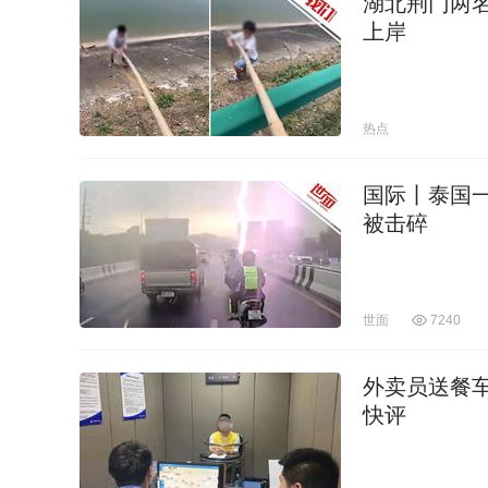
湖北荆门两
上岸
热点
国际丨泰国
被击碎
世面
7240
外卖员送餐
快评