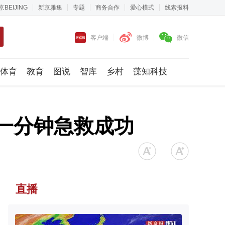
京BEIJING
新京雅集
专题
商务合作
爱心模式
线索报料
客户端
微博
微信
体育
教育
图说
智库
乡村
藻知科技
一分钟急救成功
直播