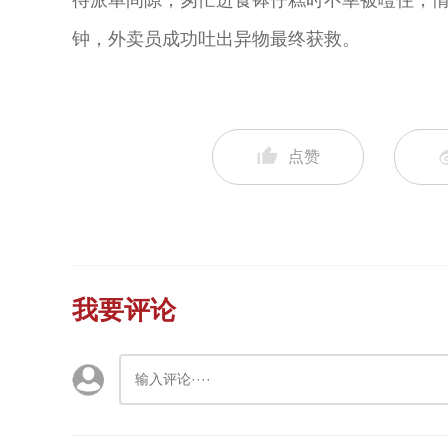
待派单间隙，匆忙进食钵仔糕时不幸被噎住，
钟，外卖员成功吐出异物最终获救。
点赞
我要评论