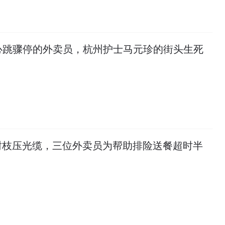
心跳骤停的外卖员，杭州护士马元珍的街头生死
树枝压光缆，三位外卖员为帮助排险送餐超时半