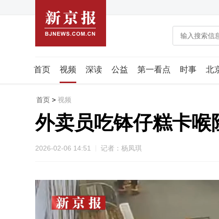
首页
视频
深读
公益
第一看点
时事
北
潮流智造局
城市好望角
海星生活社
稿件组
首页
>
视频
外卖员吃钵仔糕卡喉
2026-02-06 14:51
记者：杨凤琪