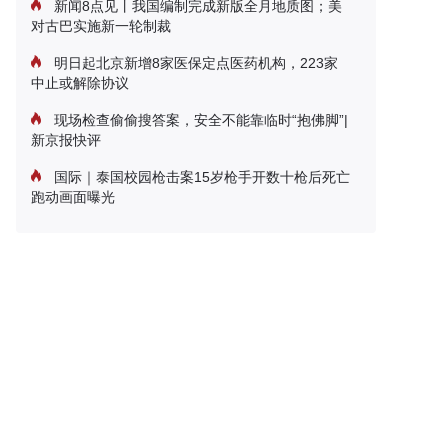
新闻8点见丨我国编制完成新版全月地质图；美
对古巴实施新一轮制裁
明日起北京新增8家医保定点医药机构，223家
中止或解除协议
现场检查偷偷搜答案，安全不能靠临时“抱佛脚”|
新京报快评
国际｜泰国校园枪击案15岁枪手开数十枪后死亡
跑动画面曝光