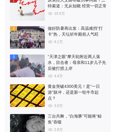
原实控人艾路明被刑事拘留？三
1
特索道：无从知晓 经营一切正常
10.5万
做好防暑再出发：高温难挡“打
2
卡”热，天坛祈年殿前人气旺
6.1万
“天津之眼”摩天轮附近两人落
3
水，目击者：母亲和11岁儿子先
后被打捞上岸
4.4万
黄金突破4300美元！是“一日
4
游”脉冲，还是新一轮牛市起
点？
3.0万
三台共舞，“白海豚”可能将“鲸
5
鱼”吞噬
2.8万