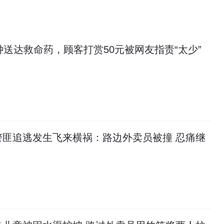
钟送达救命药，顾客打赏50元被网友指责“太少”
警匪追逃发生飞来横祸：路边外卖员被撞 忍痛继