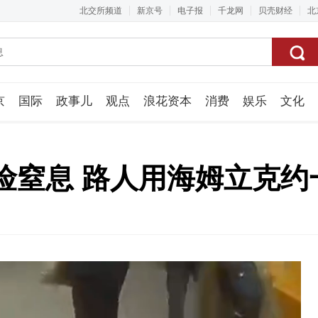
北交所频道
新京号
电子报
千龙网
贝壳财经
北
京
国际
政事儿
观点
浪花资本
消费
娱乐
文化
视频组
险窒息 路人用海姆立克约