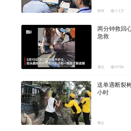
快评
1.1万
两分钟救回
急救
沸点
8766
送单遇断裂
小时
沸点