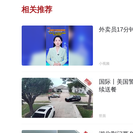
相关推荐
外卖员17分
小视频
国际丨美国
续送餐
世面