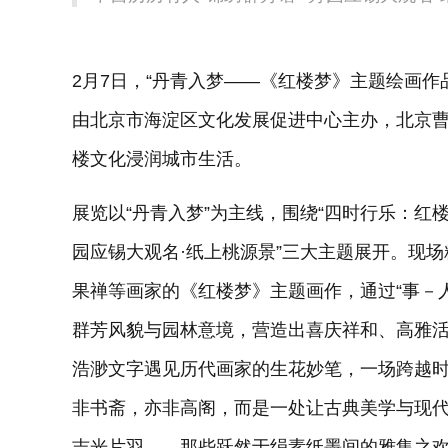
2月7日，“丹青入梦——《红楼梦》主题绘画作
由北京市海淀区文化发展促进中心主办，北京
楼文化浸润城市生活。
展览以“丹青入梦”为主线，围绕“四时行乐：红楼
园应锡大观名·纸上桃源景”三大主题展开。现
果禅等画家的《红楼梦》主题画作，通过“事－
群芳风貌与园林意境，营造出喜庆祥和、高雅活
浩渺文字遇见历代画家的生花妙笔，一场跨越
非书斋，亦非高阁，而是一处让古典美学与现
吉光片羽——那些跃然于绢素纸墨间的雅集之