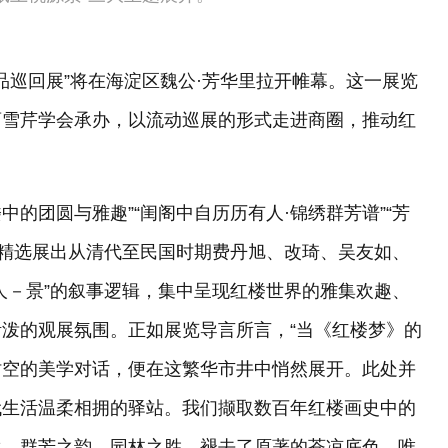
品巡回展”将在海淀区魏公·芳华里拉开帷幕。这一展览
曹雪芹学会承办，以流动巡展的形式走进商圈，推动红
中的团圆与雅趣”“闺阁中自历历有人·锦绣群芳谱”“芳
场精选展出从清代至民国时期费丹旭、改琦、吴友如、
人－景”的叙事逻辑，集中呈现红楼世界的雅集欢趣、
泼的观展氛围。正如展览导言所言，“当《红楼梦》的
时空的美学对话，便在这繁华市井中悄然展开。此处并
代生活温柔相拥的驿站。我们撷取数百年红楼画史中的
欢、群芳之韵、园林之胜，褪去了原著的苍凉底色，唯