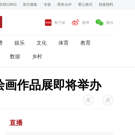
京BEIJING
新京雅集
专题
商务合作
爱心模式
线索报料
客户端
微博
微信
费
娱乐
文化
体育
教育
数据
乡村
绘画作品展即将举办
直播