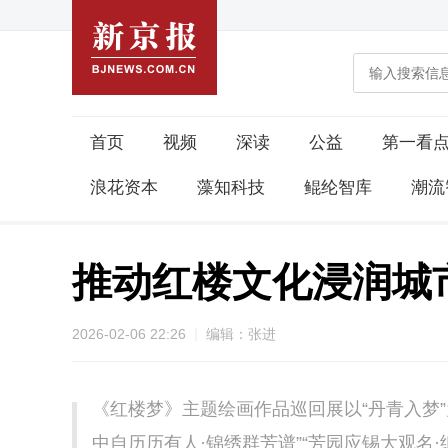
首页
视频
深读
公益
第一看
浪花资本
藻知科技
鲲纶智库
潮流
推动红楼文化浸润城
2026-02-06 22:26
编辑：张进
《红楼梦》主题绘画作品巡回展以“丹青入梦”
中自历历有人·锦绣群芳谱”“芳园应锡大观名