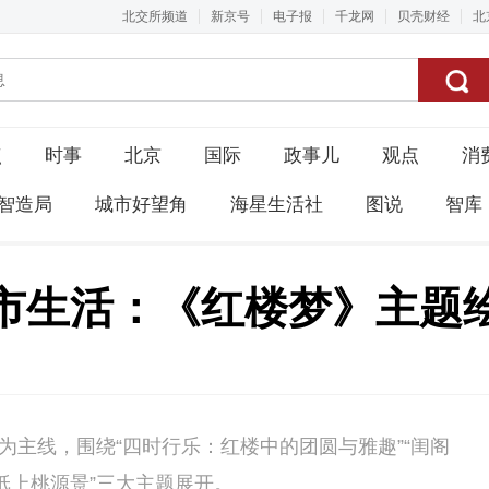
北交所频道
新京号
电子报
千龙网
贝壳财经
北
点
时事
北京
国际
政事儿
观点
消
智造局
城市好望角
海星生活社
图说
智库
市生活：《红楼梦》主题
为主线，围绕“四时行乐：红楼中的团圆与雅趣”“闺阁
·纸上桃源景”三大主题展开。