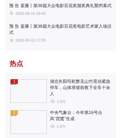
预 告
直播丨第38届大众电影百花奖颁奖典礼暨闭幕式
2026-08-10 19:40
预 告
直播丨第38届大众电影百花奖电影艺术家入场仪
式
2026-08-10 17:05
热点
湖北长阳司机瞥见山竹晃动紧急
1
停车，山体滑坡前救下全车十余
人
1.9万
中央气象台：今年第16号台
2
风“琵鹭”生成
1.8万