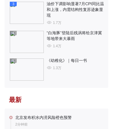
油价下调影响显著7月CPI同比温
3
和上涨，内需结构性复苏迹象显
现
1.7万
“白海豚”登陆后残涡将给京津冀
4
等地带来大暴雨
1.4万
《幼稚化》｜每日一书
5
1.3万
最新
北京发布积水内涝风险橙色预警
2分钟前