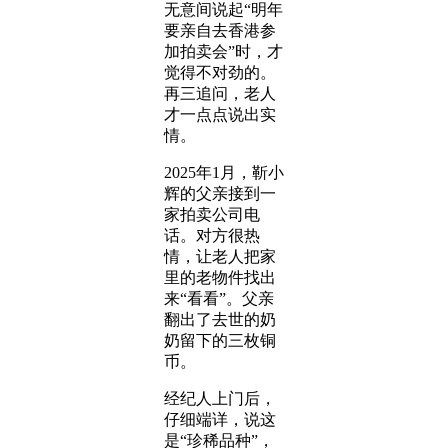
无意间说起“明年
要亲自去香港参
加拍卖会”时，才
觉得不对劲的。
再三追问，老人
才一点点说出实
情。
2025年1月，靳小
辉的父亲接到一
家拍卖公司电
话。对方很热
情，让老人把家
里的老物件找出
来“看看”。父亲
翻出了去世的奶
奶留下的三枚铜
币。
经纪人上门后，
仔细端详，说这
是“珍稀品种”，