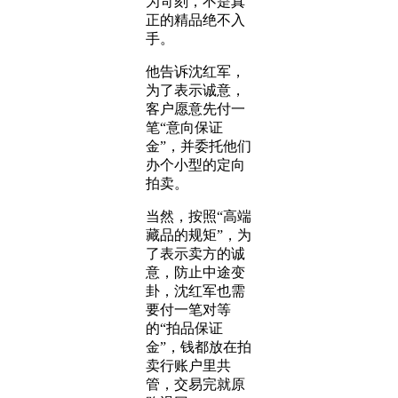
为苛刻，不是真
正的精品绝不入
手。
他告诉沈红军，
为了表示诚意，
客户愿意先付一
笔“意向保证
金”，并委托他们
办个小型的定向
拍卖。
当然，按照“高端
藏品的规矩”，为
了表示卖方的诚
意，防止中途变
卦，沈红军也需
要付一笔对等
的“拍品保证
金”，钱都放在拍
卖行账户里共
管，交易完就原