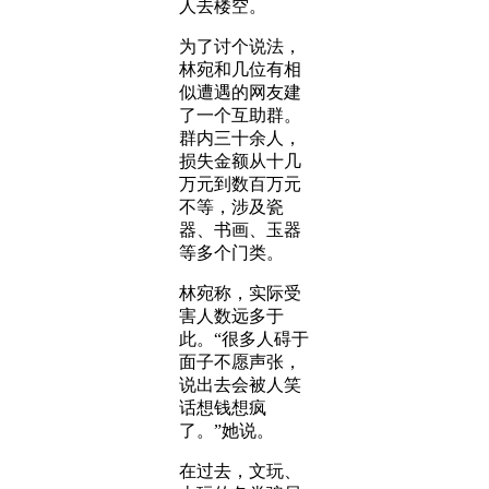
人去楼空。
为了讨个说法，
林宛和几位有相
似遭遇的网友建
了一个互助群。
群内三十余人，
损失金额从十几
万元到数百万元
不等，涉及瓷
器、书画、玉器
等多个门类。
林宛称，实际受
害人数远多于
此。“很多人碍于
面子不愿声张，
说出去会被人笑
话想钱想疯
了。”她说。
在过去，文玩、