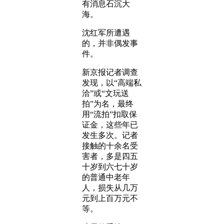
有消息石沉大
海。
沈红军所遭遇
的，并非偶发事
件。
新京报记者调查
发现，以“高端私
洽”或“文玩送
拍”为名，最终
用“流拍”扣取保
证金，这些年已
发生多次。记者
接触的十余名受
害者，多是四五
十岁到六七十岁
的普通中老年
人，损失从几万
元到上百万元不
等。