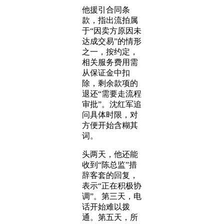
他援引合同条
款，指出流拍属
于“因卖方原因未
达成交易”的情形
之一，按约定，
相关服务费用需
从保证金中扣
除，剩余款项的
退还“需要走流程
审批”。沈红军追
问具体时限，对
方便开始含糊其
词。
头两天，他还能
收到“陈总监”措
辞客套的回复，
表示“正在积极协
调”。第三天，电
话开始难以拨
通。第五天，所