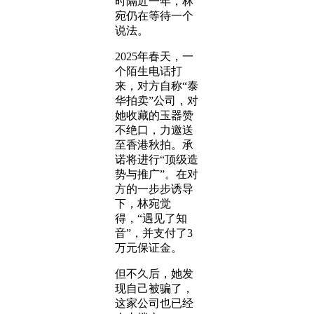
时隔近一年，林
宛仍在等待一个
说法。
2025年春天，一
个陌生电话打
来，对方自称“泰
华拍卖”公司，对
她收藏的玉器赞
不绝口，力邀送
至香港秋拍。承
诺将进行“顶级造
势与推广”。在对
方的一步步诱导
下，林宛觉
得，“遇见了知
音”，并支付了3
万元保证金。
但不久后，她发
现自己被骗了，
这家公司也已经