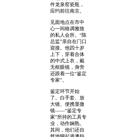
件龙泉窑瓷瓶，
应约前往南京。
见面地点在市中
心一间格调雅致
的私人会所。“陈
总监”亲自在门口
迎接。他四十岁
上下，穿着合体
的中式上衣，戴
无框眼镜，身旁
还跟着一位“鉴定
专家”。
鉴定环节开始
了。白手套、放
大镜、便携显微
镜——“鉴定专
家”所持的工具专
业，动作娴熟。
其间，他们还自
然地聊起港澳拍