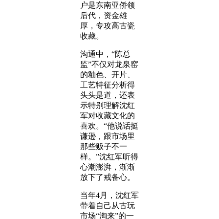
户是东南亚侨领
后代，资金雄
厚，专攻高古瓷
收藏。
沟通中，“陈总
监”不仅对龙泉窑
的釉色、开片、
工艺特征分析得
头头是道，还表
示特别理解沈红
军对收藏文化的
喜欢。“他说话挺
谦逊，跟市场里
那些贩子不一
样。”沈红军听得
心潮澎湃，渐渐
放下了戒备心。
当年4月，沈红军
带着自己从古玩
市场“淘来”的一