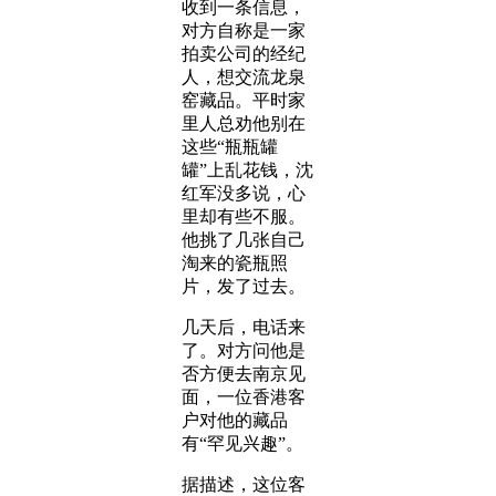
收到一条信息，
对方自称是一家
拍卖公司的经纪
人，想交流龙泉
窑藏品。平时家
里人总劝他别在
这些“瓶瓶罐
罐”上乱花钱，沈
红军没多说，心
里却有些不服。
他挑了几张自己
淘来的瓷瓶照
片，发了过去。
几天后，电话来
了。对方问他是
否方便去南京见
面，一位香港客
户对他的藏品
有“罕见兴趣”。
据描述，这位客