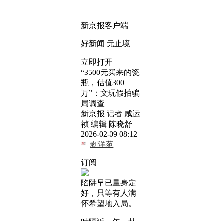
新京报客户端
好新闻 无止境
立即打开
“3500元买来的瓷
瓶，估值300
万”：文玩假拍骗
局调查
新京报 记者 咸运
祯 编辑 陈晓舒
2026-02-09 08:12
剥洋葱
订阅
陷阱早已量身定
好，只等有人满
怀希望地入局。