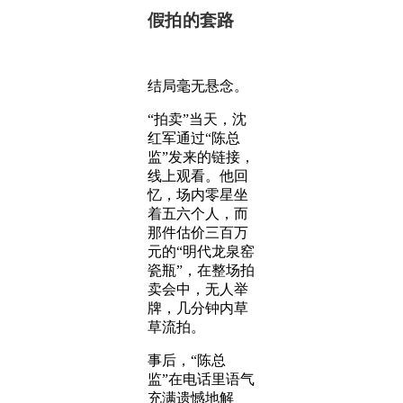
假拍的套路
结局毫无悬念。
“拍卖”当天，沈
红军通过“陈总
监”发来的链接，
线上观看。他回
忆，场内零星坐
着五六个人，而
那件估价三百万
元的“明代龙泉窑
瓷瓶”，在整场拍
卖会中，无人举
牌，几分钟内草
草流拍。
事后，“陈总
监”在电话里语气
充满遗憾地解