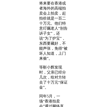
将来要在香港或
者海外的高端拍
卖会上拍卖，起
拍价就是一百二
十万元。他们特
意叮嘱老人“别告
诉子女”，还
说“为了护宝”，
东西要藏好，不
能声张，免得“被
坏人知道，上门
来偷”。
等靳小辉发现
时，父亲已经分
几次，给对方转
去了十万元“保证
金”。
同年5月，一
场“香港拍卖
会”通过网络直