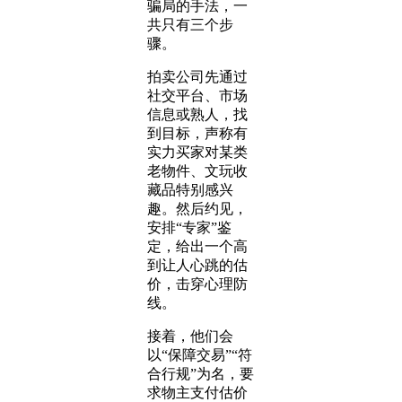
骗局的手法，一
共只有三个步
骤。
拍卖公司先通过
社交平台、市场
信息或熟人，找
到目标，声称有
实力买家对某类
老物件、文玩收
藏品特别感兴
趣。然后约见，
安排“专家”鉴
定，给出一个高
到让人心跳的估
价，击穿心理防
线。
接着，他们会
以“保障交易”“符
合行规”为名，要
求物主支付估价