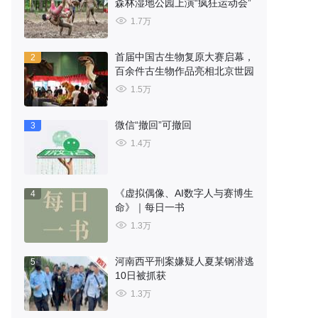
森林湿地公园上演“疯狂运动会”
1.7万
首届中国古生物复原大赛启幕，
2
百余件古生物作品亮相北京世园
1.5万
微信“撤回”可撤回
3
1.4万
《虚拟偶像、AI数字人与赛博生
4
命》｜每日一书
1.3万
河南西平刑案嫌疑人夏某钢潜逃
5
10日被抓获
1.3万