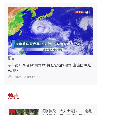
预告
今年第13号台风“白海豚”将登陆浙闽沿海 直击防风减
灾现场
2026-08-09 15:00
热点
泥浆摔跤、大力士竞技……南苑
1