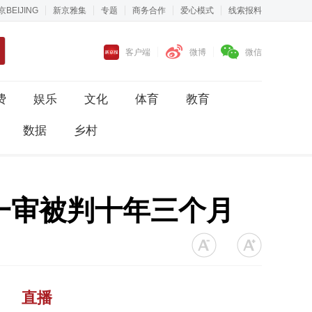
京BEIJING
新京雅集
专题
商务合作
爱心模式
线索报料
客户端
微博
微信
费
娱乐
文化
体育
教育
数据
乡村
一审被判十年三个月
直播