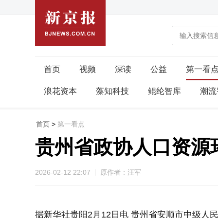
首页
视频
深读
公益
第一看
浪花资本
藻知科技
鲲纶智库
潮流
首页
>
第一看点
贵州省政协人口资源
2026-02-12 22:07
原作者：汪军
据新华社贵阳2月12日电 贵州省安顺市中级人