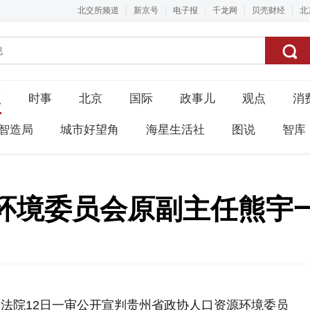
北交所频道
新京号
电子报
千龙网
贝壳财经
北
点
时事
北京
国际
政事儿
观点
消
智造局
城市好望角
海星生活社
图说
智库
环境委员会原副主任熊宇
民法院12日一审公开宣判贵州省政协人口资源环境委员