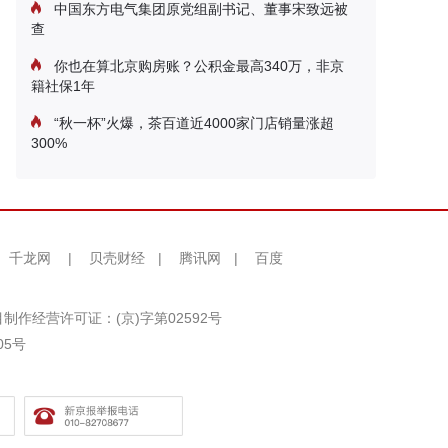
中国东方电气集团原党组副书记、董事宋致远被
查
你也在算北京购房账？公积金最高340万，非京
籍社保1年
“秋一杯”火爆，茶百道近4000家门店销量涨超
300%
千龙网
|
贝壳财经
|
腾讯网
|
百度
制作经营许可证：(京)字第02592号
05号