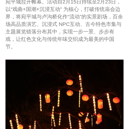
宛平城拉开帷幕。活动自2月15日持续至2月23日，
以“戏曲+国潮+沉浸互动” 为核心，打破传统庙会边
界，将宛平城与卢沟桥化作“流动”的实景剧场，百余
场高品质演艺、沉浸式 NPC互动、古今特色市集与
主题展览错落分布其中，实现一步一景、步步有
戏，让红色文化与传统年味交织成为最美的中国
节。