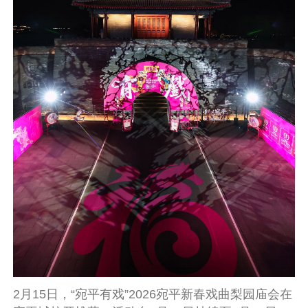
2月15日，“宛平有戏”2026宛平新春戏曲梨园庙会在