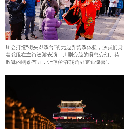
庙会打造“街头即戏台”的无边界赏戏体验，演员们身
着戏服在主街巡游表演，川剧变脸的瞬息变幻、英
歌舞的刚劲有力，让游客“在转角处邂逅惊喜”。