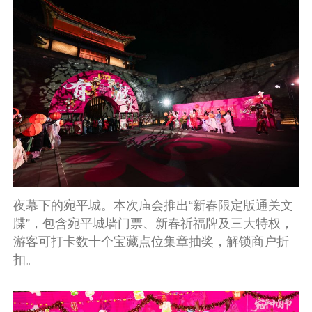
夜幕下的宛平城。本次庙会推出“新春限定版通关文
牒”，包含宛平城墙门票、新春祈福牌及三大特权，
游客可打卡数十个宝藏点位集章抽奖，解锁商户折
扣。