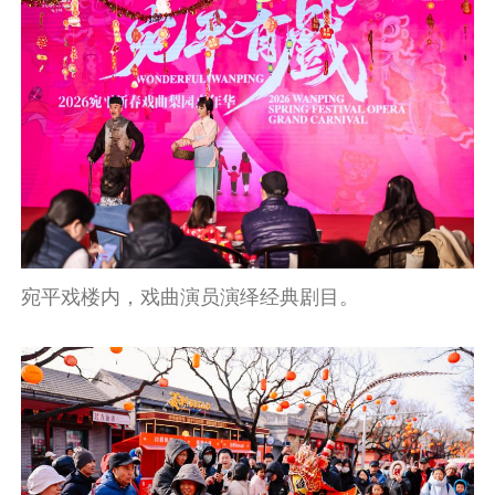
宛平戏楼内，戏曲演员演绎经典剧目。