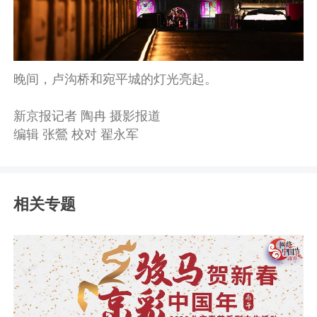
晚间，卢沟桥和宛平城的灯光亮起。
新京报记者 陶冉 摄影报道
编辑 张鶯 校对 翟永军
相关专题