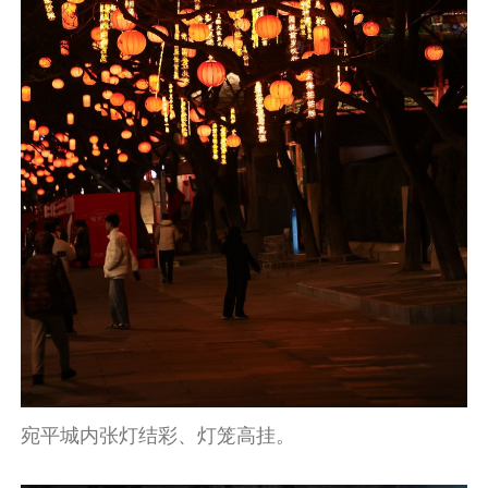
宛平城内张灯结彩、灯笼高挂。