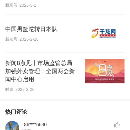
新京号
2026-3-1
中国男篮逆转日本队
新京号
2026-2-26
新闻8点见丨市场监管总局
加强外卖管理；全国两会新
闻中心启用
时事
2026-2-26
热门评论
186****6630