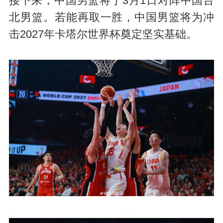
接下来，中国男篮将于3月1日对阵中国台
北男篮。若能再取一胜，中国男篮将为冲
击2027年卡塔尔世界杯奠定坚实基础。