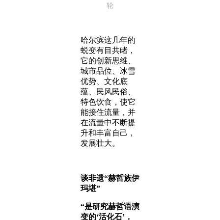
轮
哈尔滨这几年的
蜕变有目共睹，
它的创新思维、
城市品位、冰雪
优势、文化底
蕴、民风民俗、
特色饮食，使它
能接住流量，并
在流量中不断提
升和丰富自己，
发展壮大。
谈非遗“赫哲族伊
玛堪”
“是研究赫哲语演
变的‘活化石’，