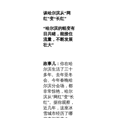
谈
哈尔滨
从
“网
红”变“长红”
“哈尔滨的蜕变有
目共睹，能接住
流量，不断发展
壮大”
政事儿：
你在哈
尔滨生活了三十
多年。去年亚冬
会、今年春晚哈
尔滨分会场，都
非常惊艳，哈尔
滨从“网红”变“长
红”。据你观察，
近几年，这座冰
雪城市经历了哪