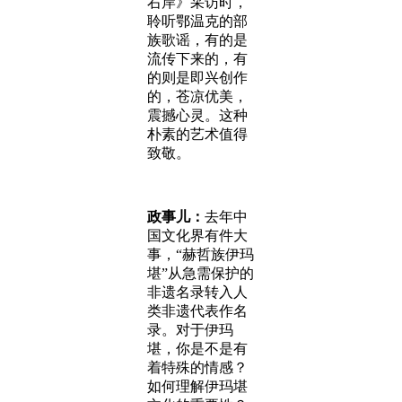
右岸》采访时，
聆听鄂温克的部
族歌谣，有的是
流传下来的，有
的则是即兴创作
的，苍凉优美，
震撼心灵。这种
朴素的艺术值得
致敬。
政事儿：
去年中
国文化界有件大
事，“赫哲族伊玛
堪”从急需保护的
非遗名录转入人
类非遗代表作名
录。对于伊玛
堪，你是不是有
着特殊的情感？
如何理解伊玛堪