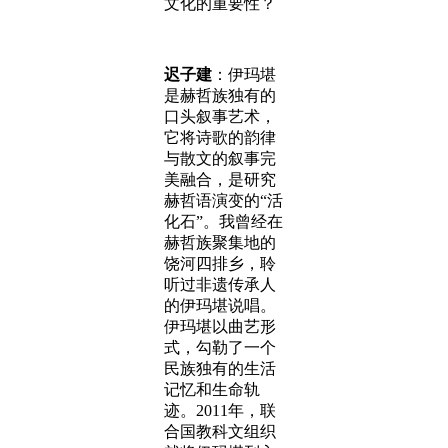
文化的重要性？
迟子建
：伊玛堪
是赫哲族独有的
口头叙事艺术，
它将诗歌的韵律
与散文的叙事完
美融合，是研究
赫哲语演变的“活
化石”。我曾经在
赫哲族聚集地的
饶河四排乡，聆
听过非遗传承人
的伊玛堪说唱。
伊玛堪以曲艺形
式，勾勒了一个
民族独有的生活
记忆和生命轨
迹。2011年，联
合国教科文组织