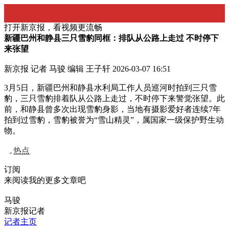
打开新京报，看视频更流畅
新疆巴州和静县三只雪豹同框：排队从公路上走过 不时停下
来张望
新京报 记者 马骏 编辑 王子轩
2026-03-07 16:51
3月5日，新疆巴州和静县水利局工作人员巡河时拍到三只雪
豹，三只雪豹排着队从公路上走过，不时停下来警觉张望。此
前，和静县曾多次出现雪豹身影，当地有摄影爱好者连续7年
拍到过雪豹，雪豹被誉为“雪山精灵”，属国家一级保护野生动
物。
热点
订阅
来阅读我的更多文章吧
马骏
新京报记者
记者主页